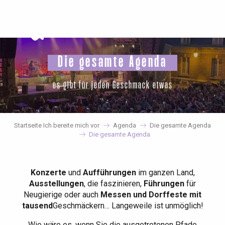
Aller
au
contenu
principal
Die gesamte Agenda
es gibt für jeden Geschmack etwas
Startseite Ich bereite mich vor
Agenda
Die gesamte Agenda
Die gesamte Agenda
Konzerte
und
Aufführungen
im ganzen Land,
Ausstellungen
, die faszinieren,
Führungen
für
Neugierige oder auch
Messen und Dorffeste mit
tausend
Geschmäckern… Langeweile ist unmöglich!
Wie wäre es, wenn Sie die ausgetretenen Pfade