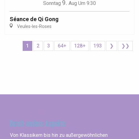
9.
Sonntag
Aug
Um 9:30
Séance de Qi Gong
Veules-les-Roses
1
2
3
64+
128+
193
❯
❯❯
Seine-Maritime
Durch andere Aspekte
Von Klassikern bis hin zu außergewöhnlichen