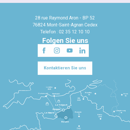
28 rue Raymond Aron - BP 52
76824 Mont-Saint-Agnan Cedex
Telefon : 02 35 12 10 10
Folgen Sie uns
Kontaktieren Sie uns
Londres
3h30
Bruxelles
Portsmouth
Newhaven
Bonn
3h
5h
Lille
2h30
Le Tréport
Dieppe
Luxembourg
Beauvais
4h
Le Havre
1h
Reims
2h45
Rouen
Paris