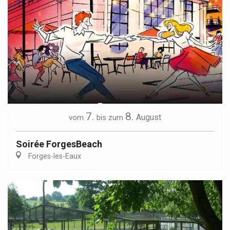
7.
8.
August
vom
bis zum
Soirée ForgesBeach
Forges-les-Eaux