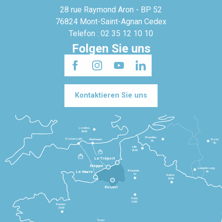
28 rue Raymond Aron - BP 52
76824 Mont-Saint-Agnan Cedex
Telefon : 02 35 12 10 10
Folgen Sie uns
Kontaktieren Sie uns
Londres
3h30
Bruxelles
Portsmouth
Newhaven
Bonn
3h
5h
Lille
2h30
Le Tréport
Dieppe
Luxembourg
Beauvais
4h
Le Havre
1h
Reims
2h45
Rouen
Paris
1h30
Rennes
2h30
Tours