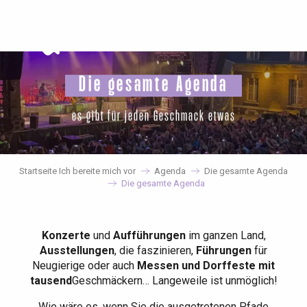
Aller
au
contenu
principal
Die gesamte Agenda
es gibt für jeden Geschmack etwas
Startseite Ich bereite mich vor
Agenda
Die gesamte Agenda
Die gesamte Agenda
Konzerte
und
Aufführungen
im ganzen Land,
Ausstellungen
, die faszinieren,
Führungen
für
Neugierige oder auch
Messen und Dorffeste mit
tausend
Geschmäckern… Langeweile ist unmöglich!
Wie wäre es, wenn Sie die ausgetretenen Pfade