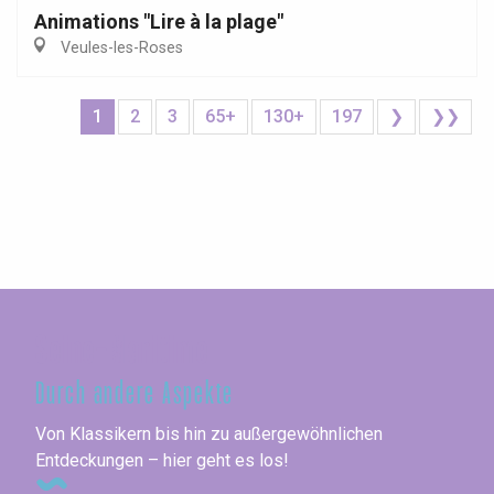
Animations "Lire à la plage"
Veules-les-Roses
1
2
3
65+
130+
197
❯
❯❯
Seine-Maritime
Durch andere Aspekte
Von Klassikern bis hin zu außergewöhnlichen
Entdeckungen – hier geht es los!