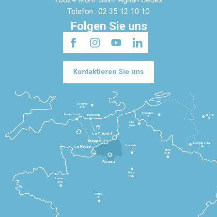
Telefon : 02 35 12 10 10
Folgen Sie uns
Kontaktieren Sie uns
Londres
3h30
Bruxelles
Portsmouth
Newhaven
Bonn
3h
5h
Lille
2h30
Le Tréport
Dieppe
Luxembourg
Beauvais
4h
Le Havre
1h
Reims
2h45
Rouen
Paris
1h30
Rennes
2h30
Tours
3h