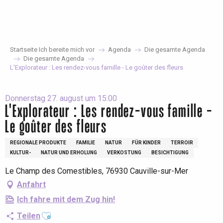
Aller
au
contenu
principal
Startseite Ich bereite mich vor
Agenda
Die gesamte Agenda
Die gesamte Agenda
L'Explorateur : Les rendez-vous famille - Le goûter des fleurs
Donnerstag 27. august um 15:00
L'Explorateur : Les rendez-vous famille -
Le goûter des fleurs
REGIONALE PRODUKTE
FAMILIE
NATUR
FÜR KINDER
TERROIR
KULTUR-
NATUR UND ERHOLUNG
VERKOSTUNG
BESICHTIGUNG
Le Champ des Comestibles, 76930 Cauville-sur-Mer
Anfahrt
Ich fahre mit dem Zug hin!
Ajouter aux favoris
Teilen