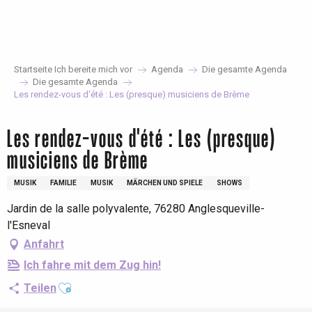
Aller
au
contenu
principal
Startseite Ich bereite mich vor
Agenda
Die gesamte Agenda
Die gesamte Agenda
Les rendez-vous d'été : Les (presque) musiciens de Brème
Les rendez-vous d'été : Les (presque)
musiciens de Brème
MUSIK
FAMILIE
MUSIK
MÄRCHEN UND SPIELE
SHOWS
Jardin de la salle polyvalente, 76280 Anglesqueville-
l'Esneval
Anfahrt
Ich fahre mit dem Zug hin!
Ajouter aux favoris
Teilen