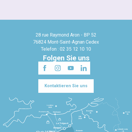
28 rue Raymond Aron - BP 52
76824 Mont-Saint-Agnan Cedex
Telefon : 02 35 12 10 10
Folgen Sie uns
Kontaktieren Sie uns
Londres
3h30
Bruxelles
Portsmouth
Newhaven
Bonn
3h
5h
Lille
2h30
Le Tréport
Dieppe
Luxembourg
Beauvais
4h
Le Havre