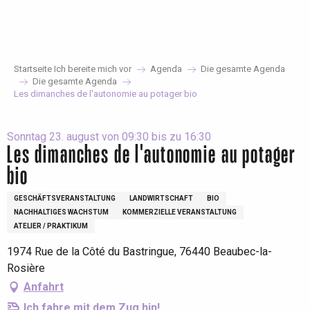
Aller
au
contenu
principal
Startseite Ich bereite mich vor
Agenda
Die gesamte Agenda
Die gesamte Agenda
Les dimanches de l'autonomie au potager bio
Sonntag 23. august von 09:30 bis zu 16:30
Les dimanches de l'autonomie au potager
bio
GESCHÄFTSVERANSTALTUNG
LANDWIRTSCHAFT
BIO
NACHHALTIGES WACHSTUM
KOMMERZIELLE VERANSTALTUNG
ATELIER / PRAKTIKUM
1974 Rue de la Côté du Bastringue, 76440 Beaubec-la-
Rosière
Anfahrt
Ich fahre mit dem Zug hin!