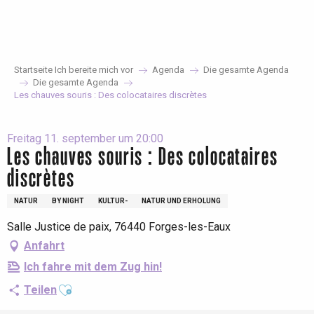
Aller
au
contenu
principal
Startseite Ich bereite mich vor
Agenda
Die gesamte Agenda
Die gesamte Agenda
Les chauves souris : Des colocataires discrètes
Freitag 11. september um 20:00
Les chauves souris : Des colocataires
discrètes
NATUR
BY NIGHT
KULTUR-
NATUR UND ERHOLUNG
Salle Justice de paix, 76440 Forges-les-Eaux
Anfahrt
Ich fahre mit dem Zug hin!
Ajouter aux favoris
Teilen