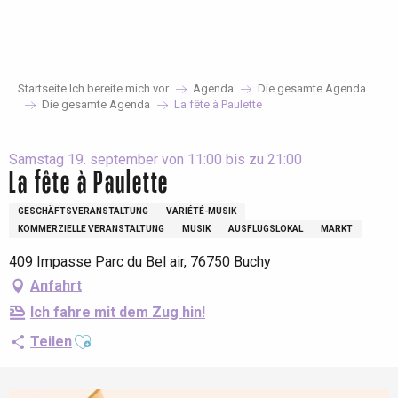
Aller
au
contenu
principal
Startseite Ich bereite mich vor
Agenda
Die gesamte Agenda
Die gesamte Agenda
La fête à Paulette
Samstag 19. september von 11:00 bis zu 21:00
La fête à Paulette
GESCHÄFTSVERANSTALTUNG
VARIÉTÉ-MUSIK
KOMMERZIELLE VERANSTALTUNG
MUSIK
AUSFLUGSLOKAL
MARKT
409 Impasse Parc du Bel air, 76750 Buchy
Anfahrt
Ich fahre mit dem Zug hin!
Ajouter aux favoris
Teilen