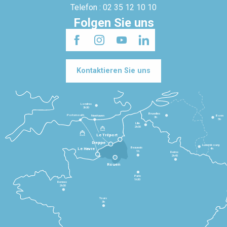
Telefon : 02 35 12 10 10
Folgen Sie uns
Kontaktieren Sie uns
Londres
3h30
Bruxelles
Portsmouth
Newhaven
Bonn
3h
5h
Lille
2h30
Le Tréport
Dieppe
Luxembourg
Beauvais
4h
Le Havre
1h
Reims
2h45
Rouen
Paris
1h30
Rennes
2h30
Tours
3h