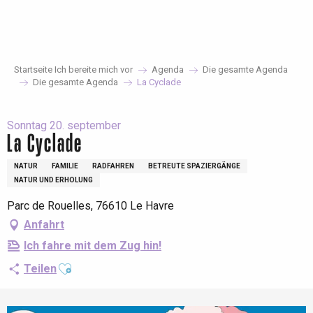
Aller
au
contenu
principal
Startseite Ich bereite mich vor
Agenda
Die gesamte Agenda
Die gesamte Agenda
La Cyclade
Sonntag 20. september
La Cyclade
NATUR
FAMILIE
RADFAHREN
BETREUTE SPAZIERGÄNGE
NATUR UND ERHOLUNG
Parc de Rouelles, 76610 Le Havre
Anfahrt
Ich fahre mit dem Zug hin!
Ajouter aux favoris
Teilen