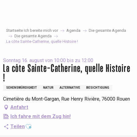
Aller
au
contenu
principal
Startseite Ich bereite mich vor
Agenda
Die gesamte Agenda
Die gesamte Agenda
La côte Sainte-Catherine, quelle Histoire !
Sonntag 16. august von 10:00 bis zu 12:00
La côte Sainte-Catherine, quelle Histoire
!
SEHENSWÜRDIGKEIT
NATUR
ALTERNATIVE
BESICHTIGUNG
Cimetière du Mont-Gargan, Rue Henry Rivière, 76000 Rouen
Anfahrt
Ich fahre mit dem Zug hin!
Ajouter aux favoris
Teilen