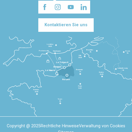
Kontaktieren Sie uns
Londres
3h30
Bruxelles
Portsmouth
Newhaven
Bonn
3h
5h
Lille
2h30
Le Tréport
Dieppe
Luxembourg
Beauvais
4h
Le Havre
1h
Reims
2h45
Rouen
Paris
1h30
Rennes
2h30
Tours
3h
Copyright @ 2025
Rechtliche Hinweise
Verwaltung von Cookies