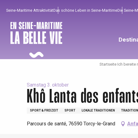
Aller
Seine-Maritime Attraktivität
Das schöne Leben in Seine-Maritime
Die Seine-
au
contenu
principal
Destin
Startseite Ich bereite
Samstag 3. oktober
Khô Lanta des enfant
Um zu profitieren
Unumgänglich
Gut aus der Heimat !
SPORT & FREIZEIT
SPORT
LOKALE TRADITIONEN
TRADITION
Die gesamte Agenda
Trendige Orte
Aufenthalte am Meer
Parcours de santé, 76590 Torcy-le-Grand
Anfa
Frühling
Bester Brunch
Aufenthalte mit dem
Zug