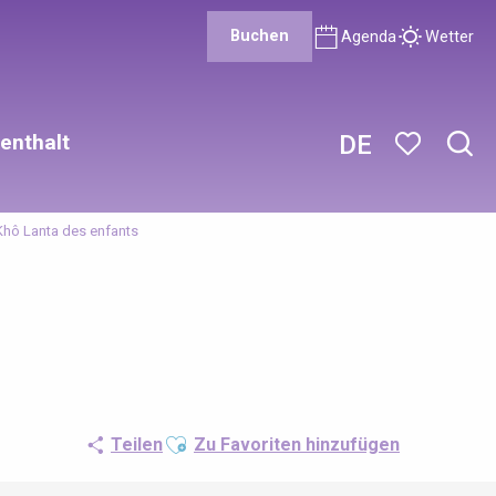
Buchen
Agenda
Wetter
enthalt
DE
Such
Voir les favor
Khô Lanta des enfants
Ajouter aux favoris
Teilen
Zu Favoriten hinzufügen