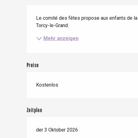
Wenn es regnet
Restaurants mit
Beschreibung
Aussicht
Fahrradaufenthalte
Mit den Kindern
Le comité des fêtes propose aux enfants de la
Torcy-le-Grand.
Unter Freunden
Le Tr
Mehr anzeigen
Eu
Preise
Criel-sur-Mer
Blangy-s
Dieppe
Kostenlos
Offranville
t-Valery-en-Caux
Zeitplan
er
der 3 Oktober 2026
e
Neufchâtel-en-Bray