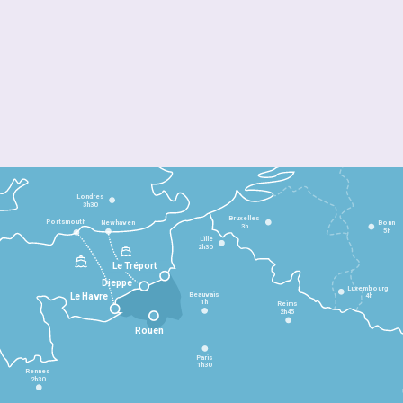
Londres
3h30
Bruxelles
Portsmouth
Newhaven
Bonn
3h
5h
Lille
2h30
Le Tréport
Dieppe
Luxembourg
Beauvais
4h
Le Havre
1h
Reims
2h45
Rouen
Paris
1h30
Rennes
2h30