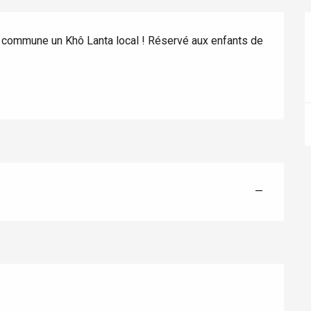
 commune un Khô Lanta local ! Réservé aux enfants de 
éport
Lille 2h30
ur-Bresle
—