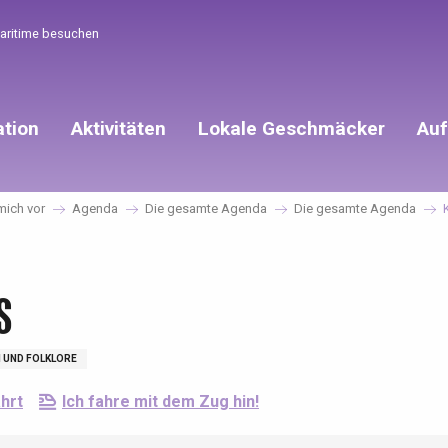
Maritime besuchen
ation
Aktivitäten
Lokale Geschmäcker
Auf
 mich vor
Agenda
Die gesamte Agenda
Die gesamte Agenda
s
 UND FOLKLORE
hrt
Ich fahre mit dem Zug hin!