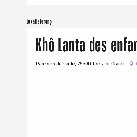
Doudeville
Val-de-Scie
Lokalisierung
etot
Forges-les-
Clères
Khô Lanta des enfa
Buchy
en-Seine
Duclair
Rouen
Parcours de santé, 76590 Torcy-le-Grand
Paris 1h30