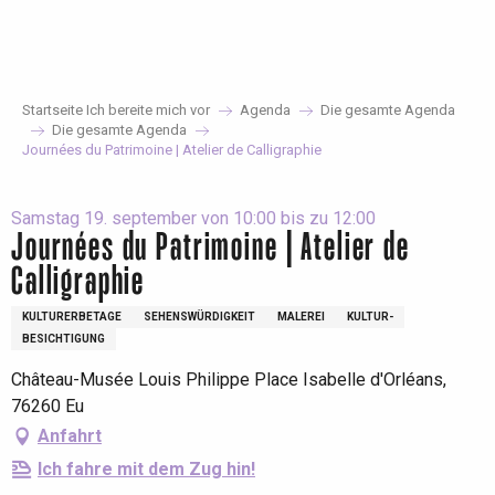
Aller
au
contenu
principal
Startseite Ich bereite mich vor
Agenda
Die gesamte Agenda
Die gesamte Agenda
Journées du Patrimoine | Atelier de Calligraphie
Samstag 19. september von 10:00 bis zu 12:00
Journées du Patrimoine | Atelier de
Calligraphie
KULTURERBETAGE
SEHENSWÜRDIGKEIT
MALEREI
KULTUR-
BESICHTIGUNG
Château-Musée Louis Philippe Place Isabelle d'Orléans,
76260 Eu
Anfahrt
Ich fahre mit dem Zug hin!