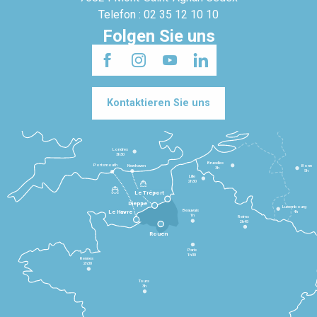
Telefon : 02 35 12 10 10
Folgen Sie uns
Kontaktieren Sie uns
Londres
3h30
Bruxelles
Portsmouth
Newhaven
Bonn
3h
5h
Lille
2h30
Le Tréport
Dieppe
Luxembourg
Beauvais
4h
Le Havre
1h
Reims
2h45
Rouen
Paris
1h30
Rennes
2h30
Tours
3h