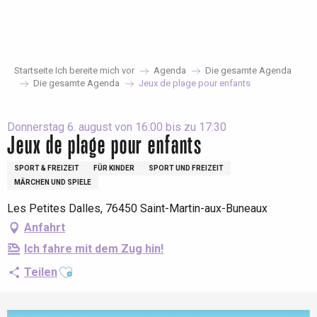
Aller
au
contenu
principal
Startseite Ich bereite mich vor
Agenda
Die gesamte Agenda
Die gesamte Agenda
Jeux de plage pour enfants
Donnerstag 6. august von 16:00 bis zu 17:30
Jeux de plage pour enfants
SPORT & FREIZEIT
FÜR KINDER
SPORT UND FREIZEIT
MÄRCHEN UND SPIELE
Les Petites Dalles, 76450 Saint-Martin-aux-Buneaux
Anfahrt
Ich fahre mit dem Zug hin!
Ajouter aux favoris
Teilen