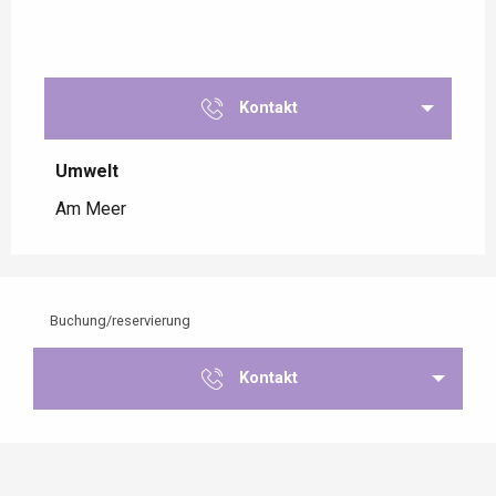
Kontakt
Umwelt
Umwelt
Am Meer
Buchung/reservierung
Kontakt