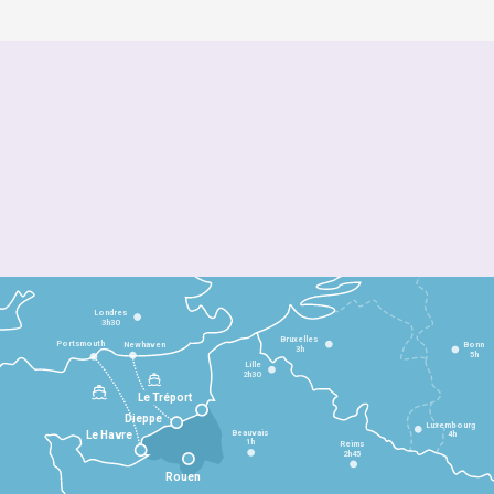
Londres
3h30
Bruxelles
Portsmouth
Newhaven
Bonn
3h
5h
Lille
2h30
Le Tréport
Dieppe
Luxembourg
Beauvais
4h
Le Havre
1h
Reims
2h45
Rouen