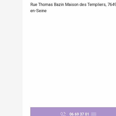
Rue Thomas Bazin Maison des Templiers, 764
Paris 1h30
en-Seine
 &
alt
06 69 37 01
▒▒