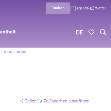
Buchen
Agenda
Wetter
enthalt
DE
Such
Voir les favor
Initiation reliure
Ajouter aux favoris
Teilen
Zu Favoriten hinzufügen