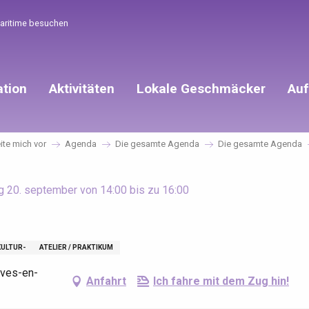
Maritime besuchen
ation
Aktivitäten
Lokale Geschmäcker
Auf
eite mich vor
Agenda
Die gesamte Agenda
Die gesamte Agenda
g 20. september von 14:00 bis zu 16:00
KULTUR-
ATELIER / PRAKTIKUM
ives-en-
Anfahrt
Ich fahre mit dem Zug hin!