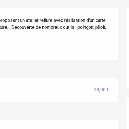
oposent un atelier reliure avec réalisation d'un carte 
ure… Découverte de nombreux outils : poinçon, plioir, 
éport
Lille 2h30
28,00 €
ur-Bresle