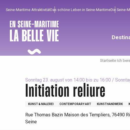
Aller
Seine-Maritime Attraktivität
Das schöne Leben in Seine-Maritime
Die Seine-
au
contenu
principal
Destin
Startseite Ich ber
Sonntag 23. august von 14:00 bis zu 16:00 / Sonnta
Initiation reliure
KUNST & MALEREI
CONTEMPORARY ART
KUNSTHANDWERK
Um zu profitieren
Unumgänglich
Gut aus der Heimat !
Rue Thomas Bazin Maison des Templiers, 76490 R
Die gesamte Agenda
Trendige Orte
Aufenthalte am Meer
Seine