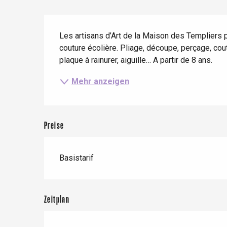
Frühling
Bester Brunch
Aufenthalte mit dem
Zug
Wenn es regnet
Restaurants mit
Beschreibung
Aussicht
Fahrradaufenthalte
Les artisans d’Art de la Maison des Templiers pr
Mit den Kindern
couture écolière. Pliage, découpe, perçage, cout
Unter Freunden
plaque à rainurer, aiguille… A partir de 8 ans.
Mehr anzeigen
Preise
Le Tr
Eu
Basistarif
Criel-sur-Mer
Zeitplan
Blangy-s
Dieppe