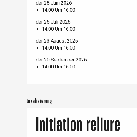
der 28 Juni 2026
Offranville
14:00 Um 16:00
t-Valery-en-Caux
der 25 Juli 2026
er
14:00 Um 16:00
der 23 August 2026
e
Neufchâtel-en-Bray
14:00 Um 16:00
Doudeville
Val-de-Scie
der 20 September 2026
14:00 Um 16:00
etot
Forges-les-
Clères
Buchy
en-Seine
Lokalisierung
Duclair
Rouen
Initiation reliure