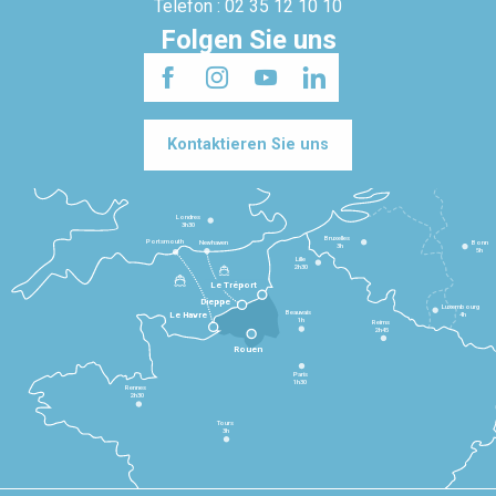
Telefon : 02 35 12 10 10
Folgen Sie uns
Kontaktieren Sie uns
Londres
3h30
Bruxelles
Portsmouth
Newhaven
Bonn
3h
5h
Lille
2h30
Le Tréport
Dieppe
Luxembourg
Beauvais
4h
Le Havre
1h
Reims
2h45
Rouen
Paris
1h30
Rennes
2h30
Tours
3h