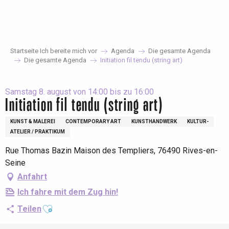
Aller
au
contenu
principal
Startseite Ich bereite mich vor
Agenda
Die gesamte Agenda
Die gesamte Agenda
Initiation fil tendu (string art)
Samstag 8. august von 14:00 bis zu 16:00
Initiation fil tendu (string art)
KUNST & MALEREI
CONTEMPORARY ART
KUNSTHANDWERK
KULTUR-
ATELIER / PRAKTIKUM
Rue Thomas Bazin Maison des Templiers, 76490 Rives-en-
Seine
Anfahrt
Ich fahre mit dem Zug hin!
Ajouter aux favoris
Teilen