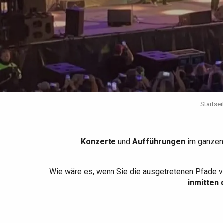
Die gesamte Agenda
Trendige Orte
Aufenthalte am Meer
Frühling
Bester Brunch
Aufenthalte mit dem
Zug
Wenn es regnet
Restaurants mit
Aussicht
Fahrradaufenthalte
Mit den Kindern
Unter Freunden
Startsei
Konzerte
und
Aufführungen
im ganzen
Wie wäre es, wenn Sie die ausgetretenen Pfade v
inmitten 