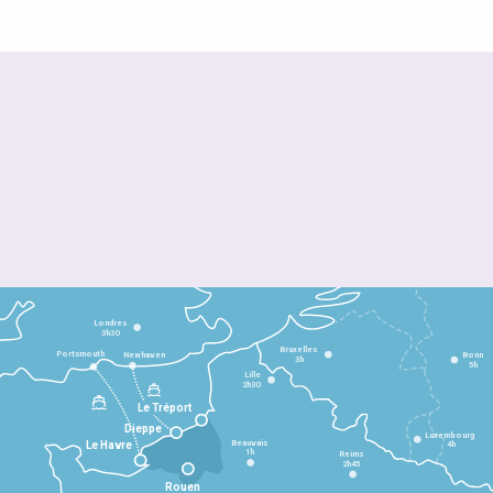
Londres
3h30
Bruxelles
Portsmouth
Newhaven
Bonn
3h
5h
Lille
2h30
Le Tréport
Dieppe
Luxembourg
Beauvais
4h
Le Havre
1h
Reims
2h45
Rouen