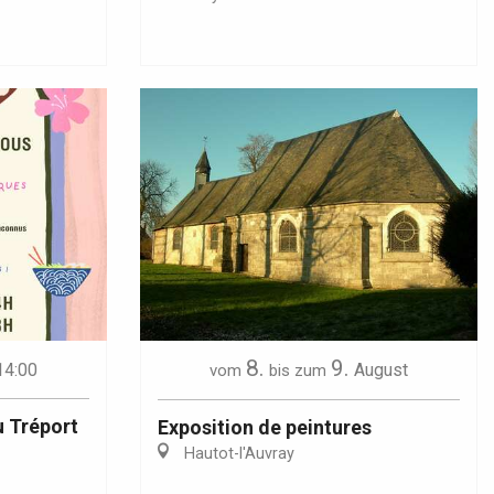
8.
9.
14:00
August
vom
bis zum
u Tréport
Exposition de peintures
Hautot-l'Auvray