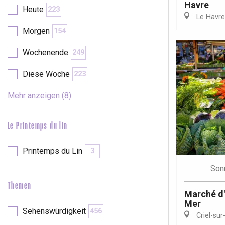
Havre
Val-de-Scie
Heute
223
Le Havre
etot
Morgen
154
Forges-les-
Clères
Wochenende
249
Buchy
en-Seine
Diese Woche
223
Duclair
Rouen
Mehr anzeigen (8)
Le Printemps du lin
Printemps du Lin
3
Paris 1h30
Son
Themen
Marché d'é
Mer
Sehenswürdigkeit
456
Criel-sur