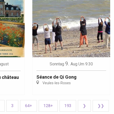
9.
ugust
Sonntag
Aug
Um 9:30
Séance de Qi Gong
u château
Veules-les-Roses
3
64+
128+
193
❯
❯❯