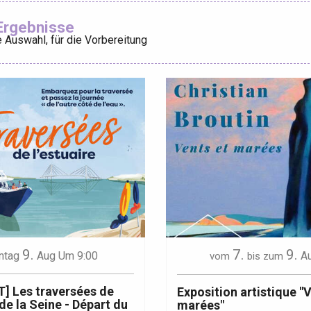
Ajouter aux
Ergebnisse
 Auswahl, für die Vorbereitung
éport
Lille 2h30
ur-Bresle
9.
7.
9.
ntag
Aug
Um 9:00
A
vom
bis zum
] Les traversées de
Exposition artistique "
 de la Seine - Départ du
marées"