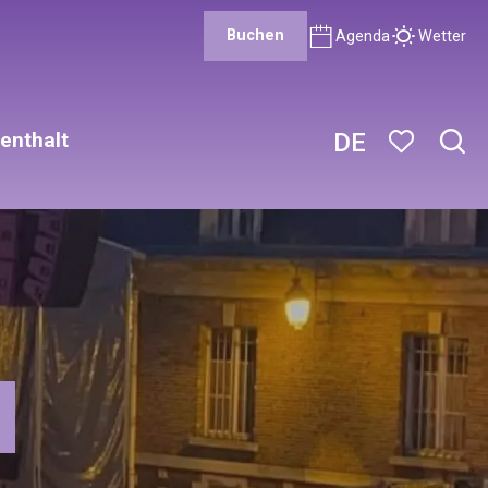
Buchen
Agenda
Wetter
enthalt
DE
Such
Voir les favor