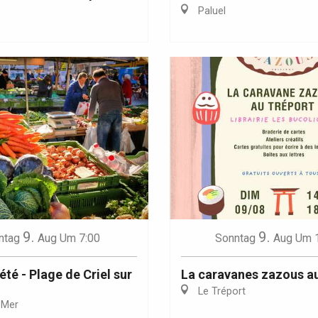
Paluel
Eaux
9.
9.
ntag
Aug
Um 7:00
Sonntag
Aug
Um 
té - Plage de Criel sur
La caravanes zazous a
Le Tréport
-Mer