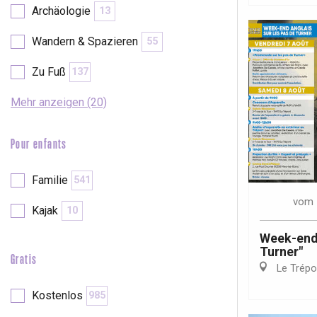
Archäologie
13
Wandern & Spazieren
55
Zu Fuß
137
Mehr anzeigen (20)
Pour enfants
Familie
541
vom
Kajak
10
Week-end 
Turner"
Gratis
Le Trépo
 &
alt
Kostenlos
985