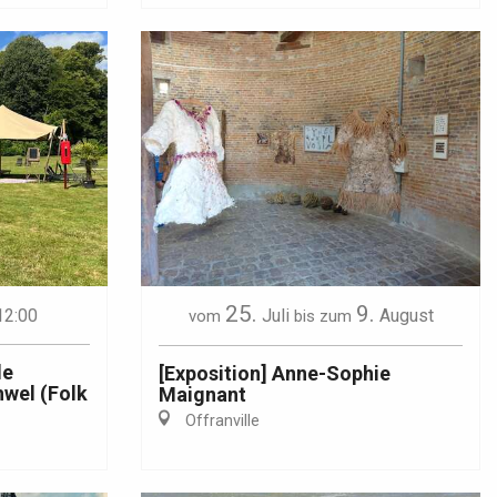
25.
9.
12:00
Juli
August
vom
bis zum
de
[Exposition] Anne-Sophie
hwel (Folk
Maignant
Offranville