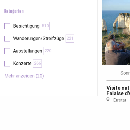
Kategorien
Besichtigung
510
Wanderungen/Streifzüge
221
Ausstellungen
220
Konzerte
266
Sonn
Mehr anzeigen (20)
Visite nat
Falaise d
Étretat