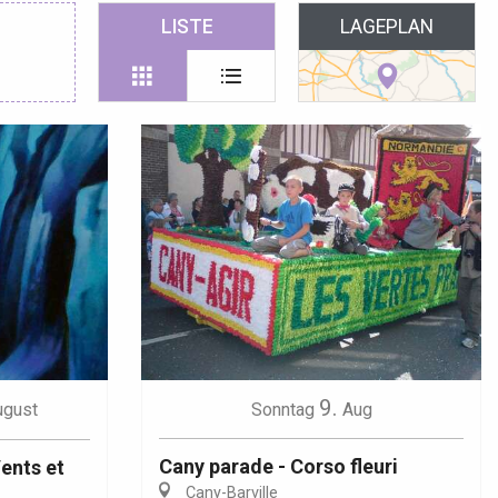
 favoris
LISTE
LAGEPLAN
9.
ugust
Sonntag
Aug
Cany parade - Corso fleuri
Vents et
Cany-Barville