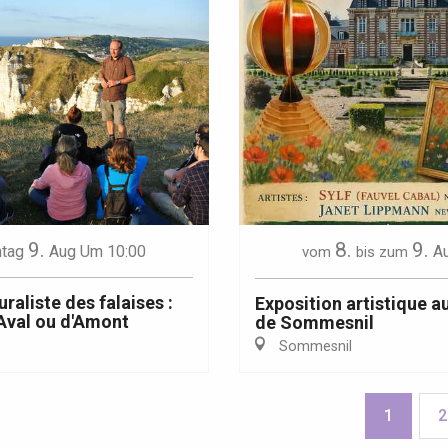
9.
8.
9.
tag
Aug
Um 10:00
A
vom
bis zum
uraliste des falaises :
Exposition artistique a
'Aval ou d'Amont
de Sommesnil
Sommesnil
1
2