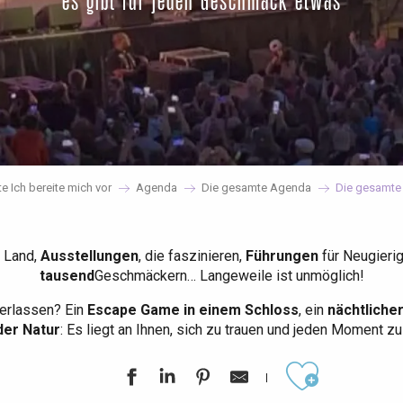
es gibt für jeden Geschmack etwas
te Ich bereite mich vor
Agenda
Die gesamte Agenda
Die gesamte
 Land,
Ausstellungen
, die faszinieren,
Führungen
für Neugieri
tausend
Geschmäckern… Langeweile ist unmöglich!
erlassen? Ein
Escape Game in einem Schloss
, ein
nächtliche
der Natur
: Es liegt an Ihnen, sich zu trauen und jeden Moment z