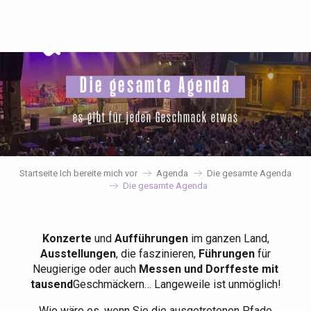
Aller
au
contenu
principal
Die gesamte Agenda
es gibt für jeden Geschmack etwas
Startseite Ich bereite mich vor
Agenda
Die gesamte Agenda
Die gesamte Agenda
Konzerte
und
Aufführungen
im ganzen Land,
Ausstellungen
, die faszinieren,
Führungen
für
Neugierige oder auch
Messen und Dorffeste mit
tausend
Geschmäckern… Langeweile ist unmöglich!
Wie wäre es, wenn Sie die ausgetretenen Pfade