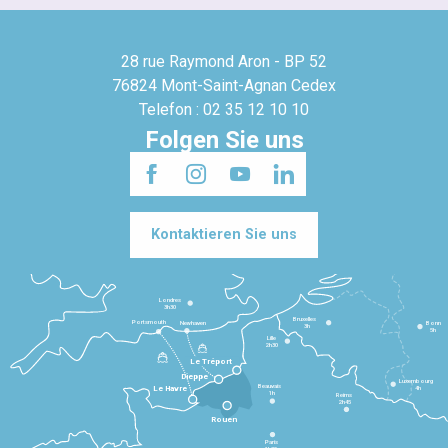
28 rue Raymond Aron - BP 52
76824 Mont-Saint-Agnan Cedex
Telefon : 02 35 12 10 10
Folgen Sie uns
Kontaktieren Sie uns
Londres
3h30
Bruxelles
Portsmouth
Newhaven
Bonn
3h
5h
Lille
2h30
Le Tréport
Dieppe
Luxembourg
Beauvais
4h
Le Havre
1h
Reims
2h45
Rouen
Paris