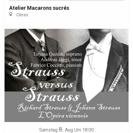
Atelier Macarons sucrés
Clères
8.
Samstag
Aug
Um 18:00