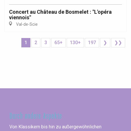
Concert au Château de Bosmelet : "L'opéra
viennois"
Val-de-Scie
1
2
3
65+
130+
197
❯
❯❯
Seine-Maritime
Durch andere Aspekte
Von Klassikern bis hin zu außergewöhnlichen