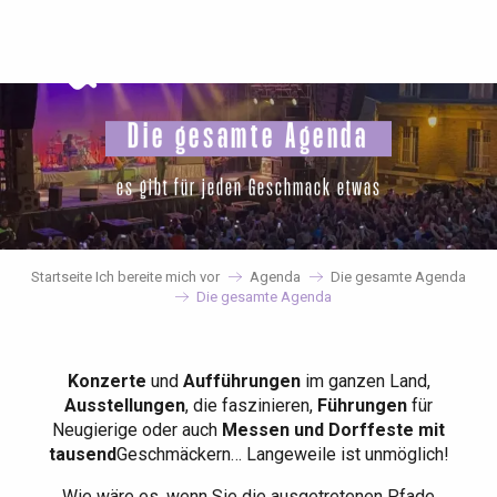
Aller
au
contenu
principal
Die gesamte Agenda
es gibt für jeden Geschmack etwas
Startseite Ich bereite mich vor
Agenda
Die gesamte Agenda
Die gesamte Agenda
Konzerte
und
Aufführungen
im ganzen Land,
Ausstellungen
, die faszinieren,
Führungen
für
Neugierige oder auch
Messen und Dorffeste mit
tausend
Geschmäckern… Langeweile ist unmöglich!
Wie wäre es, wenn Sie die ausgetretenen Pfade