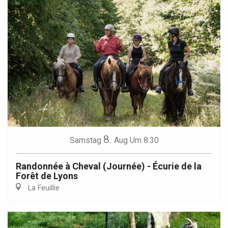
8.
Samstag
Aug
Um 8:30
Randonnée à Cheval (Journée) - Écurie de la
Forêt de Lyons
La Feuillie