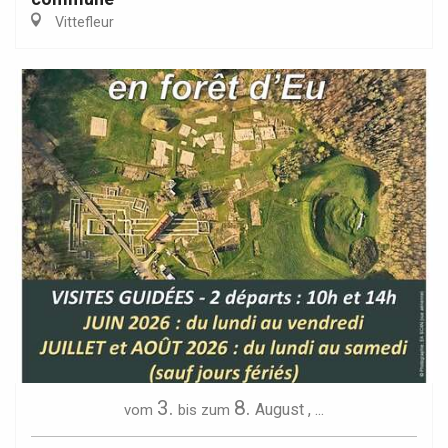
Vittefleur
3.
8.
August
,
...
vom
bis zum