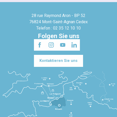
28 rue Raymond Aron - BP 52
76824 Mont-Saint-Agnan Cedex
Telefon : 02 35 12 10 10
Folgen Sie uns
Kontaktieren Sie uns
Londres
3h30
Bruxelles
Portsmouth
Newhaven
Bonn
3h
5h
Lille
2h30
Le Tréport
Dieppe
Luxembourg
Beauvais
4h
Le Havre
1h
Reims
2h45
Rouen
Paris
1h30