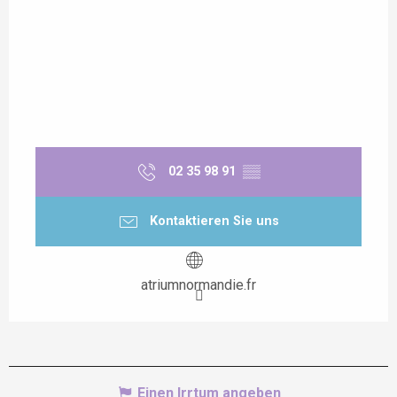
vom
27 August 2026
bis
zum
31 August 2026
02 35 98 91
▒▒
Kontaktieren Sie uns
atriumnormandie.fr
Einen Irrtum angeben