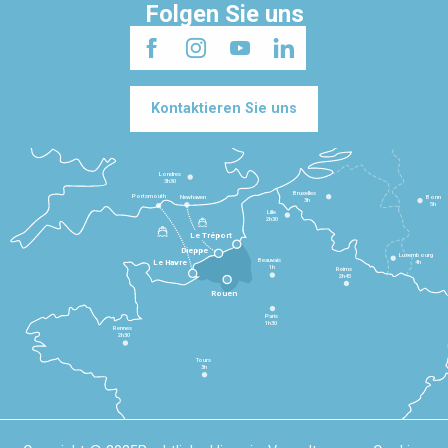
Folgen Sie uns
Kontaktieren Sie uns
Londres
3h30
Bruxelles
Portsmouth
Newhaven
Bonn
3h
5h
Lille
2h30
Le Tréport
Dieppe
Luxembourg
Beauvais
4h
Le Havre
1h
Reims
2h45
Rouen
Paris
1h30
Rennes
2h30
Tours
3h