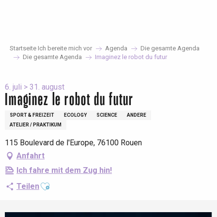
Aller
au
contenu
principal
Startseite Ich bereite mich vor
Agenda
Die gesamte Agenda
Die gesamte Agenda
Imaginez le robot du futur
6. juli > 31. august
Imaginez le robot du futur
SPORT & FREIZEIT
ECOLOGY
SCIENCE
ANDERE
ATELIER / PRAKTIKUM
115 Boulevard de l'Europe, 76100 Rouen
Anfahrt
Ich fahre mit dem Zug hin!
Ajouter aux favoris
Teilen