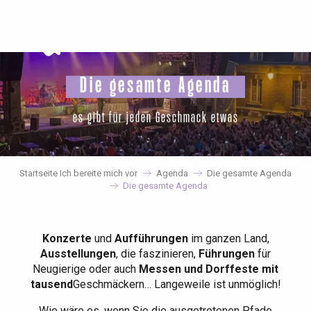
Aller
au
contenu
principal
Die gesamte Agenda
es gibt für jeden Geschmack etwas
Startseite Ich bereite mich vor
Agenda
Die gesamte Agenda
Die gesamte Agenda
Konzerte
und
Aufführungen
im ganzen Land,
Ausstellungen
, die faszinieren,
Führungen
für
Neugierige oder auch
Messen und Dorffeste mit
tausend
Geschmäckern… Langeweile ist unmöglich!
Wie wäre es, wenn Sie die ausgetretenen Pfade