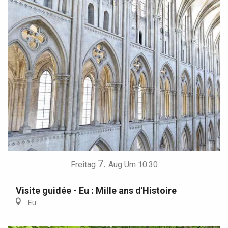
7.
Freitag
Aug
Um 10:30
Visite guidée - Eu : Mille ans d'Histoire
Eu