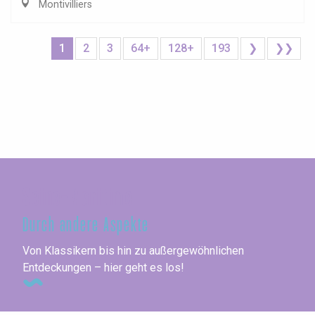
Montivilliers
1
2
3
64+
128+
193
❯
❯❯
Seine-Maritime
Durch andere Aspekte
Von Klassikern bis hin zu außergewöhnlichen
Entdeckungen – hier geht es los!