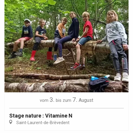
3.
7.
August
vom
bis zum
Stage nature : Vitamine N
Saint-Laurent-de-Brèvedent