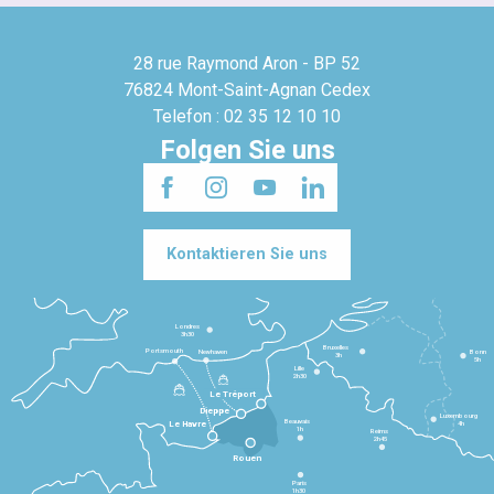
28 rue Raymond Aron - BP 52
76824 Mont-Saint-Agnan Cedex
Telefon : 02 35 12 10 10
Folgen Sie uns
Kontaktieren Sie uns
Londres
3h30
Bruxelles
Portsmouth
Newhaven
Bonn
3h
5h
Lille
2h30
Le Tréport
Dieppe
Luxembourg
Beauvais
4h
Le Havre
1h
Reims
2h45
Rouen
Paris
1h30