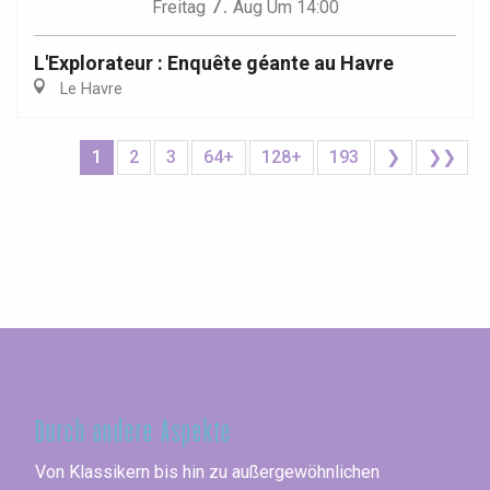
7.
Freitag
Aug
Um 14:00
L'Explorateur : Enquête géante au Havre
Le Havre
1
2
3
64+
128+
193
❯
❯❯
Seine-Maritime
Durch andere Aspekte
Von Klassikern bis hin zu außergewöhnlichen