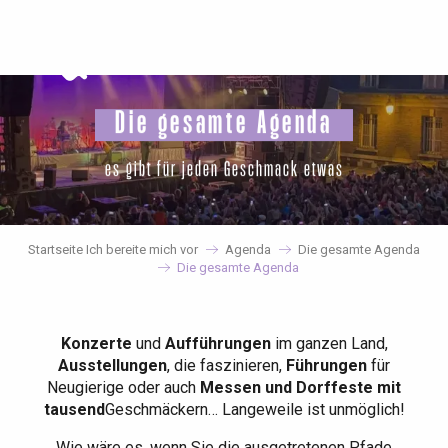
Aller
au
contenu
principal
Die gesamte Agenda
es gibt für jeden Geschmack etwas
Startseite Ich bereite mich vor
Agenda
Die gesamte Agenda
Die gesamte Agenda
Konzerte
und
Aufführungen
im ganzen Land,
Ausstellungen
, die faszinieren,
Führungen
für
Neugierige oder auch
Messen und Dorffeste mit
tausend
Geschmäckern… Langeweile ist unmöglich!
Wie wäre es, wenn Sie die ausgetretenen Pfade