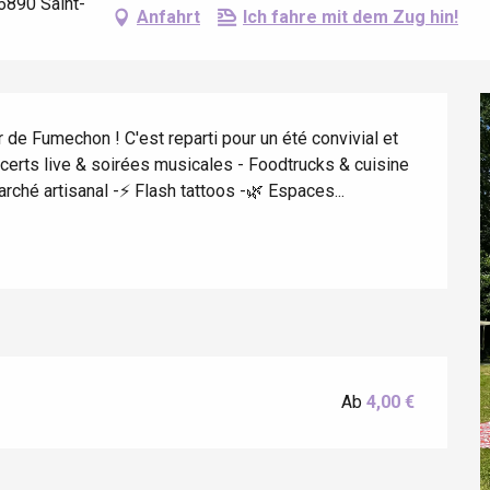
6890 Saint-
Anfahrt
Ich fahre mit dem Zug hin!
de Fumechon ! C'est reparti pour un été convivial et 
ncerts live & soirées musicales - Foodtrucks & cuisine 
rché artisanal -⚡ Flash tattoos -🌿 Espaces...
éport
Lille 2h30
Ab
4,00 €
ur-Bresle