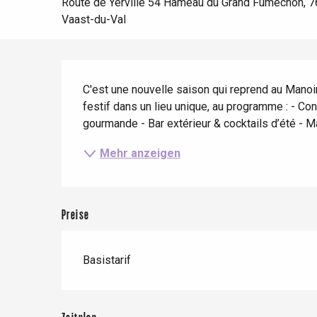
Frühling
Bester Brunch
Aufenthalte mit dem
Route de Yerville 54 Hameau du Grand Fumechon, 7
Zug
Vaast-du-Val
Wenn es regnet
Restaurants mit
Aussicht
Fahrradaufenthalte
Mit den Kindern
Beschreibung
Unter Freunden
C'est une nouvelle saison qui reprend au Manoir 
festif dans un lieu unique, au programme : - Co
gourmande - Bar extérieur & cocktails d’été - Ma
Mehr anzeigen
Le Tr
Eu
Preise
Criel-sur-Mer
Basistarif
Blangy-s
Dieppe