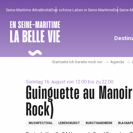
Aller
Seine-Maritime Attraktivität
Das schöne Leben in Seine-Maritime
Die Seine-
au
contenu
principal
Destin
Startseite Ich bereite mich vor
Agenda
Sonntag 16. august von 12:00 bis zu 22:00
Guinguette au Manoir
Rock)
Um zu profitieren
Unumgänglich
Gut aus der Heimat !
Die gesamte Agenda
Trendige Orte
Aufenthalte am Meer
MUSIKFESTIVAL
LEBENSKUNST
KUNSTHANDWERK
BLASKAPE