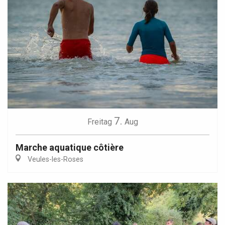
7.
Freitag
Aug
Marche aquatique côtière
Veules-les-Roses