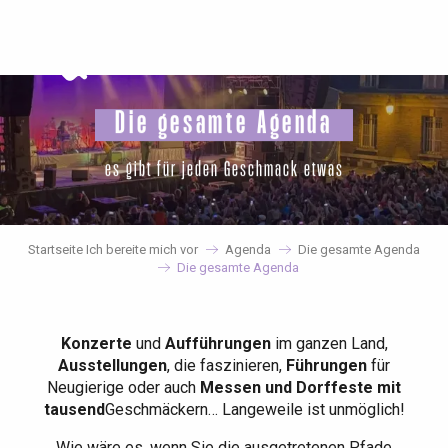
Aller
au
contenu
principal
Die gesamte Agenda
es gibt für jeden Geschmack etwas
Startseite Ich bereite mich vor
Agenda
Die gesamte Agenda
Die gesamte Agenda
Konzerte
und
Aufführungen
im ganzen Land,
Ausstellungen
, die faszinieren,
Führungen
für
Neugierige oder auch
Messen und Dorffeste mit
tausend
Geschmäckern… Langeweile ist unmöglich!
Wie wäre es, wenn Sie die ausgetretenen Pfade