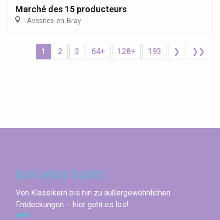
Marché des 15 producteurs
Avesnes-en-Bray
1
2
3
64+
128+
193
❯
❯❯
Seine-Maritime
Durch andere Aspekte
Von Klassikern bis hin zu außergewöhnlichen
Entdeckungen – hier geht es los!