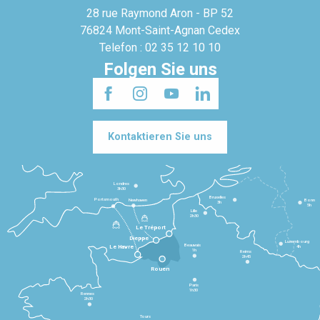
28 rue Raymond Aron - BP 52
76824 Mont-Saint-Agnan Cedex
Telefon : 02 35 12 10 10
Folgen Sie uns
Kontaktieren Sie uns
Londres
3h30
Bruxelles
Portsmouth
Newhaven
Bonn
3h
5h
Lille
2h30
Le Tréport
Dieppe
Luxembourg
Beauvais
4h
Le Havre
1h
Reims
2h45
Rouen
Paris
1h30
Rennes
2h30
Tours