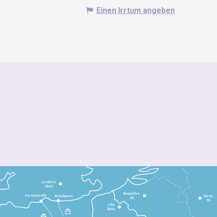
Einen Irrtum angeben
Londres
3h30
Bruxelles
Portsmouth
Newhaven
Bonn
3h
5h
Lille
2h30