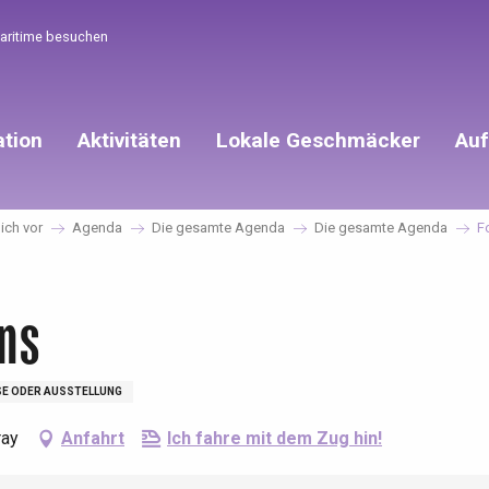
Maritime besuchen
ation
Aktivitäten
Lokale Geschmäcker
Auf
mich vor
Agenda
Die gesamte Agenda
Die gesamte Agenda
F
ons
E ODER AUSSTELLUNG
ray
Anfahrt
Ich fahre mit dem Zug hin!