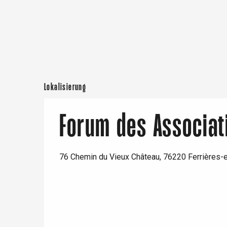
e
Neufchâtel-en-Bray
Doudeville
Val-de-Scie
etot
Forges-les-
Clères
Lokalisierung
Buchy
en-Seine
Forum des Associat
Duclair
Rouen
76 Chemin du Vieux Château, 76220 Ferrières-
Paris 1h30