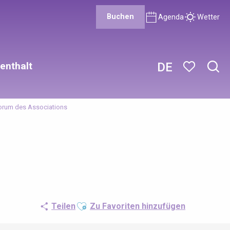
Buchen
Agenda
Wetter
enthalt
DE
Such
Voir les favor
orum des Associations
Ajouter aux favoris
Teilen
Zu Favoriten hinzufügen