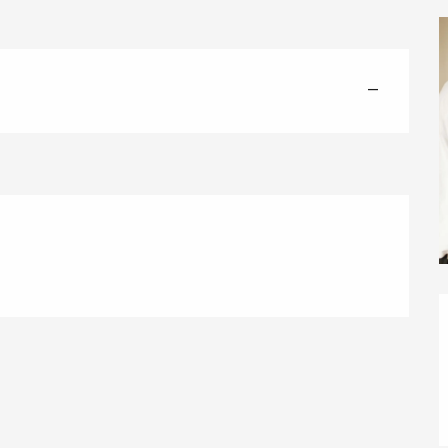
—
éport
Lille 2h30
ur-Bresle