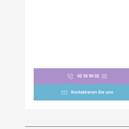
 &
alt
02 35 90 02
▒▒
Kontaktieren Sie uns