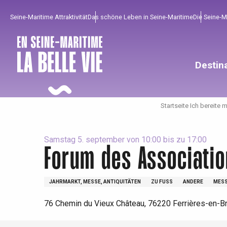
Aller
Seine-Maritime Attraktivität
Das schöne Leben in Seine-Maritime
Die Seine-
au
contenu
principal
Destin
Startseite Ich bereite 
Samstag 5. september von 10:00 bis zu 17:00
Forum des Associati
Um zu profitieren
Unumgänglich
Gut aus der Heimat !
JAHRMARKT, MESSE, ANTIQUITÄTEN
ZU FUSS
ANDERE
MESS
Die gesamte Agenda
Trendige Orte
Aufenthalte am Meer
76 Chemin du Vieux Château, 76220 Ferrières-en-B
Frühling
Bester Brunch
Aufenthalte mit dem