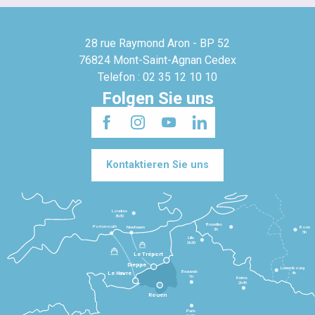
28 rue Raymond Aron - BP 52
76824 Mont-Saint-Agnan Cedex
Telefon : 02 35 12 10 10
Folgen Sie uns
Kontaktieren Sie uns
Londres
3h30
Bruxelles
Portsmouth
Newhaven
Bonn
3h
5h
Lille
2h30
Le Tréport
Dieppe
Luxembourg
Beauvais
4h
Le Havre
1h
Reims
2h45
Rouen
Paris