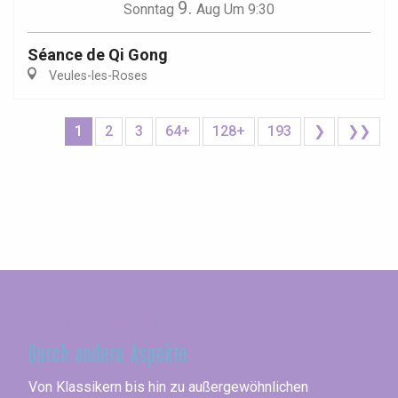
9.
Sonntag
Aug
Um 9:30
Séance de Qi Gong
Veules-les-Roses
1
2
3
64+
128+
193
❯
❯❯
Seine-Maritime
Durch andere Aspekte
Von Klassikern bis hin zu außergewöhnlichen