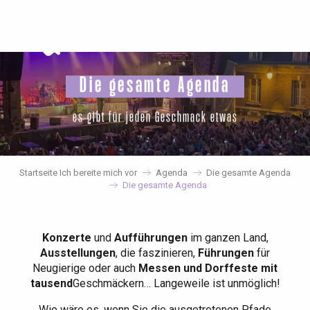
Aller
au
contenu
principal
Die gesamte Agenda
es gibt für jeden Geschmack etwas
Startseite Ich bereite mich vor
Agenda
Die gesamte Agenda
Die gesamte Agenda
Konzerte
und
Aufführungen
im ganzen Land,
Ausstellungen
, die faszinieren,
Führungen
für
Neugierige oder auch
Messen und Dorffeste mit
tausend
Geschmäckern… Langeweile ist unmöglich!
Wie wäre es, wenn Sie die ausgetretenen Pfade