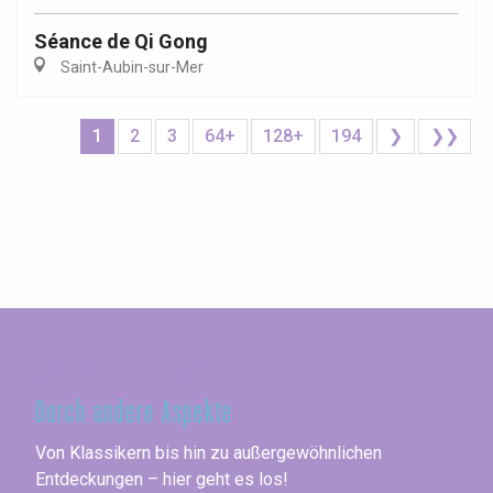
Séance de Qi Gong
Saint-Aubin-sur-Mer
1
2
3
64+
128+
194
❯
❯❯
Seine-Maritime
Durch andere Aspekte
Von Klassikern bis hin zu außergewöhnlichen
Entdeckungen – hier geht es los!