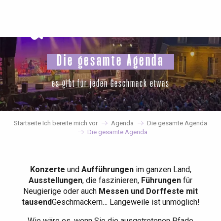
Aller
au
contenu
principal
Die gesamte Agenda
es gibt für jeden Geschmack etwas
Startseite Ich bereite mich vor
Agenda
Die gesamte Agenda
Die gesamte Agenda
Konzerte
und
Aufführungen
im ganzen Land,
Ausstellungen
, die faszinieren,
Führungen
für
Neugierige oder auch
Messen und Dorffeste mit
tausend
Geschmäckern… Langeweile ist unmöglich!
Wie wäre es, wenn Sie die ausgetretenen Pfade