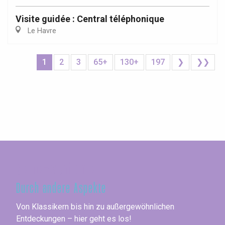
Visite guidée : Central téléphonique
Le Havre
1
2
3
65+
130+
197
❯
❯❯
Seine-Maritime
Durch andere Aspekte
Von Klassikern bis hin zu außergewöhnlichen
Entdeckungen – hier geht es los!