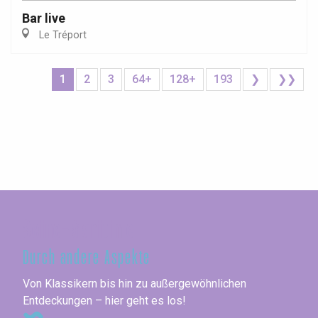
Bar live
Le Tréport
1
2
3
64+
128+
193
❯
❯❯
Seine-Maritime
Durch andere Aspekte
Von Klassikern bis hin zu außergewöhnlichen
Entdeckungen – hier geht es los!