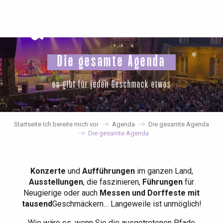
Aller
au
contenu
principal
Die gesamte Agenda
es gibt für jeden Geschmack etwas
Startseite Ich bereite mich vor
Agenda
Die gesamte Agenda
Die gesamte Agenda
Konzerte
und
Aufführungen
im ganzen Land,
Ausstellungen
, die faszinieren,
Führungen
für
Neugierige oder auch
Messen und Dorffeste mit
tausend
Geschmäckern… Langeweile ist unmöglich!
Wie wäre es, wenn Sie die ausgetretenen Pfade