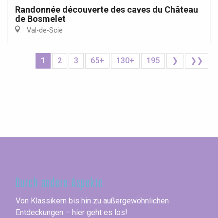
Randonnée découverte des caves du Château
de Bosmelet
Val-de-Scie
1
2
3
65+
130+
195
❯
❯❯
Seine-Maritime
Durch andere Aspekte
Von Klassikern bis hin zu außergewöhnlichen
Entdeckungen – hier geht es los!