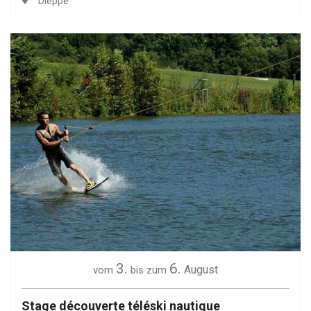
Dieppe
3.
6.
August
vom
bis zum
Stage découverte téléski nautique