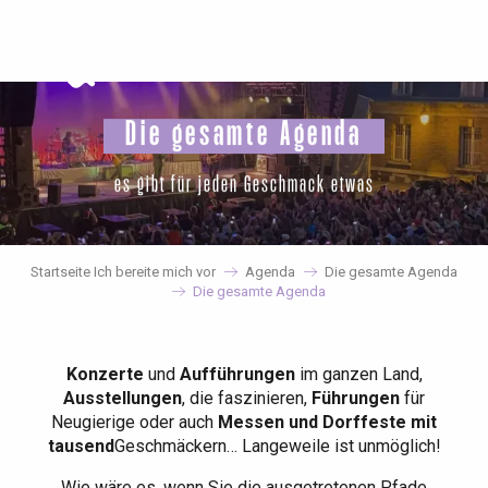
Aller
au
contenu
principal
Die gesamte Agenda
es gibt für jeden Geschmack etwas
Startseite Ich bereite mich vor
Agenda
Die gesamte Agenda
Die gesamte Agenda
Konzerte
und
Aufführungen
im ganzen Land,
Ausstellungen
, die faszinieren,
Führungen
für
Neugierige oder auch
Messen und Dorffeste mit
tausend
Geschmäckern… Langeweile ist unmöglich!
Wie wäre es, wenn Sie die ausgetretenen Pfade