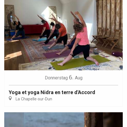
6.
Donnerstag
Aug
Yoga et yoga Nidra en terre d'Accord
La Chapelle-sur-Dun