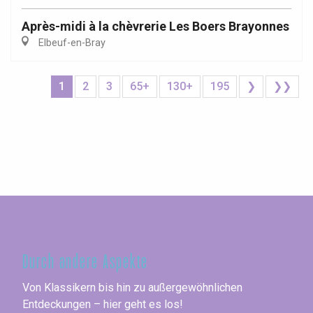
Après-midi à la chèvrerie Les Boers Brayonnes
Elbeuf-en-Bray
1
2
3
65+
130+
195
❯
❯❯
Seine-Maritime
Durch andere Aspekte
Von Klassikern bis hin zu außergewöhnlichen
Entdeckungen – hier geht es los!