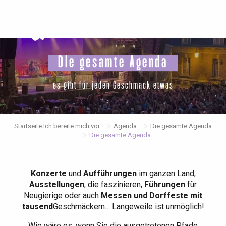
Aller
au
contenu
principal
Die gesamte Agenda
es gibt für jeden Geschmack etwas
Startseite Ich bereite mich vor
Agenda
Die gesamte Agenda
Die gesamte Agenda
Konzerte
und
Aufführungen
im ganzen Land,
Ausstellungen
, die faszinieren,
Führungen
für
Neugierige oder auch
Messen und Dorffeste mit
tausend
Geschmäckern… Langeweile ist unmöglich!
Wie wäre es, wenn Sie die ausgetretenen Pfade