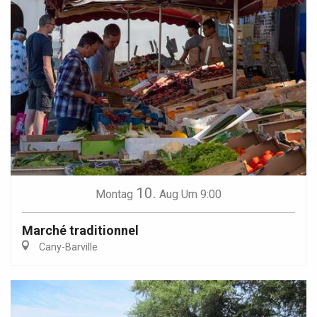
10.
Montag
Aug
Um 9:00
Marché traditionnel
Cany-Barville