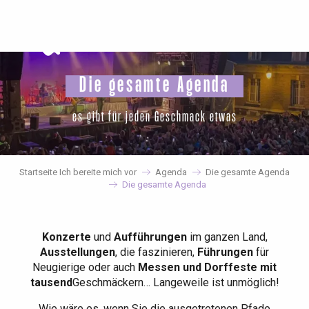
Aller
au
contenu
principal
Die gesamte Agenda
es gibt für jeden Geschmack etwas
Startseite Ich bereite mich vor
Agenda
Die gesamte Agenda
Die gesamte Agenda
Konzerte
und
Aufführungen
im ganzen Land,
Ausstellungen
, die faszinieren,
Führungen
für
Neugierige oder auch
Messen und Dorffeste mit
tausend
Geschmäckern… Langeweile ist unmöglich!
Wie wäre es, wenn Sie die ausgetretenen Pfade