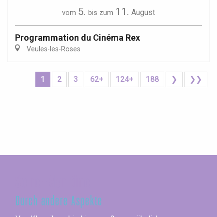
5.
11.
August
vom
bis zum
Programmation du Cinéma Rex
Veules-les-Roses
1
2
3
62+
124+
188
❯
❯❯
Seine-Maritime
Durch andere Aspekte