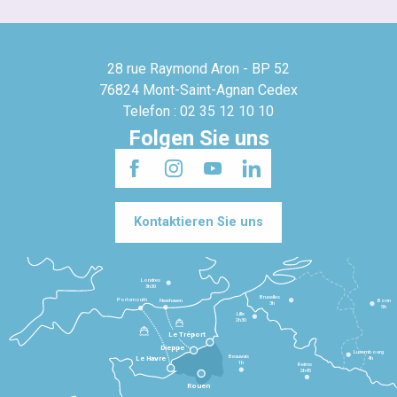
28 rue Raymond Aron - BP 52
76824 Mont-Saint-Agnan Cedex
Telefon : 02 35 12 10 10
Folgen Sie uns
Kontaktieren Sie uns
Londres
3h30
Bruxelles
Portsmouth
Newhaven
Bonn
3h
5h
Lille
2h30
Le Tréport
Dieppe
Luxembourg
Beauvais
4h
Le Havre
1h
Reims
2h45
Rouen