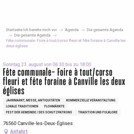
Aller
au
contenu
principal
Startseite Ich bereite mich vor
Agenda
Die gesamte Agenda
Die gesamte Agenda
Fête communale- Foire à tout/corso fleuri et fête foraine à Canville les
deux églises
Sonntag 23. august von 06:30 bis zu 18:00
Fête communale- Foire à tout/corso
fleuri et fête foraine à Canville les deux
églises
JAHRMARKT, MESSE, ANTIQUITÄTEN
KOMMERZIELLE VERANSTALTUNG
LOKALE TRADITIONEN
FLOHMÄRKTE
FEST DER GEMEINDE / DES SCHUTZPATRONS
TRADITION UND FOLKLORE
76560 Canville-les-Deux-Églises
Anfahrt