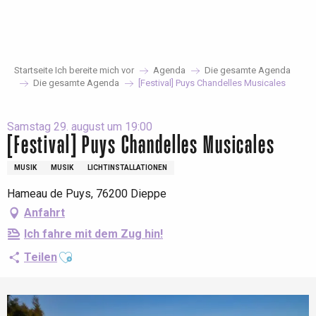
Aller
au
contenu
principal
Startseite Ich bereite mich vor
Agenda
Die gesamte Agenda
Die gesamte Agenda
[Festival] Puys Chandelles Musicales
Samstag 29. august um 19:00
[Festival] Puys Chandelles Musicales
MUSIK
MUSIK
LICHTINSTALLATIONEN
Hameau de Puys, 76200 Dieppe
Anfahrt
Ich fahre mit dem Zug hin!
Ajouter aux favoris
Teilen