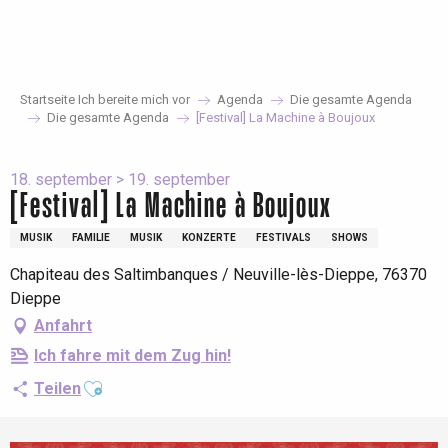
Aller
au
contenu
principal
Startseite Ich bereite mich vor
Agenda
Die gesamte Agenda
Die gesamte Agenda
[Festival] La Machine à Boujoux
18. september > 19. september
[Festival] La Machine à Boujoux
MUSIK
FAMILIE
MUSIK
KONZERTE
FESTIVALS
SHOWS
Chapiteau des Saltimbanques / Neuville-lès-Dieppe, 76370
Dieppe
Anfahrt
Ich fahre mit dem Zug hin!
Ajouter aux favoris
Teilen