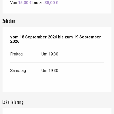
Von
15,00 €
bis zu
38,00 €
Zeitplan
vom
vom
18 September 2026
18 September 2026
bis zum
bis zum
19 September 2026
19 September
2026
Freitag
Um 19:30
Samstag
Um 19:30
Lokalisierung