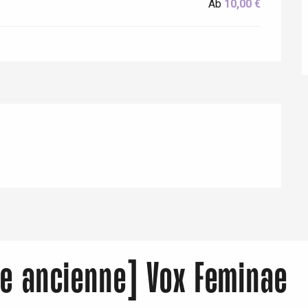
Ab
10,00 €
Eaux
ue ancienne] Vox Feminae