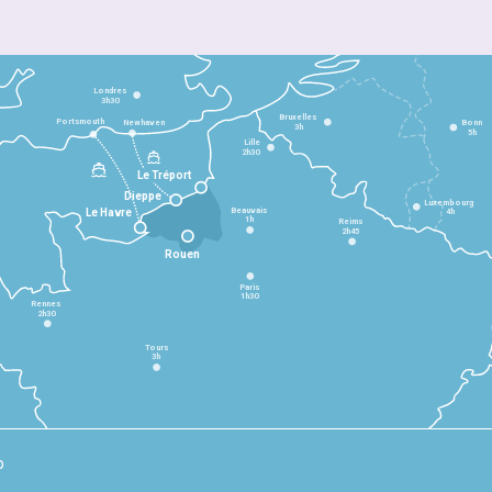
Londres
3h30
Bruxelles
Portsmouth
Newhaven
Bonn
3h
5h
Lille
2h30
Le Tréport
Dieppe
Luxembourg
Beauvais
4h
Le Havre
1h
Reims
2h45
Rouen
Paris
1h30
Rennes
2h30
Tours
3h
p