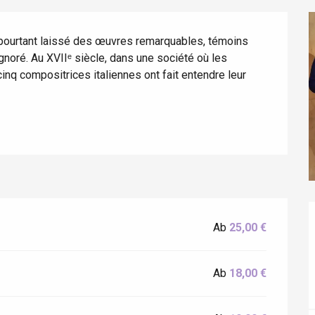
nt pourtant laissé des œuvres remarquables, témoins 
noré. Au XVIIᵉ siècle, dans une société où les 
nq compositrices italiennes ont fait entendre leur 
éport
Lille 2h30
Ab
25,00 €
ur-Bresle
Ab
18,00 €