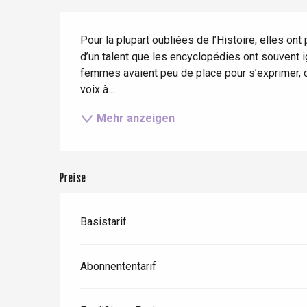
Zug
Wenn es regnet
Restaurants mit
Beschreibung
Aussicht
Fahrradaufenthalte
Pour la plupart oubliées de l’Histoire, elles o
Mit den Kindern
d’un talent que les encyclopédies ont souvent ig
Unter Freunden
femmes avaient peu de place pour s’exprimer, ci
voix à...
Mehr anzeigen
Le Tr
Eu
Preise
Criel-sur-Mer
Basistarif
Blangy-s
Dieppe
Abonnententarif
Offranville
t-Valery-en-Caux