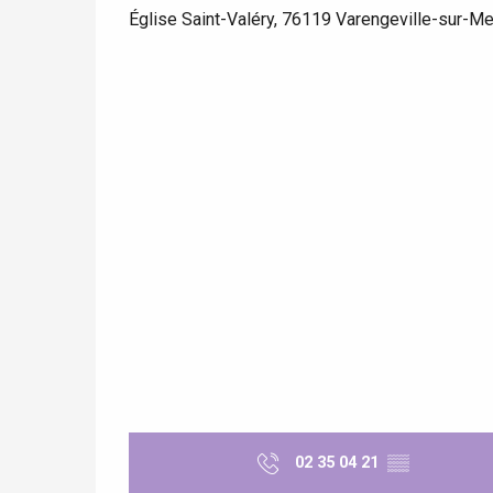
Église Saint-Valéry, 76119 Varengeville-sur-Me
 &
alt
02 35 04 21
▒▒