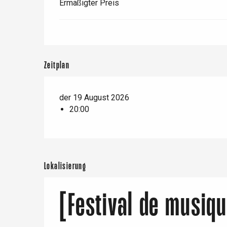
Ermäßigter Preis
er
e
Neufchâtel-en-Bray
Doudeville
Val-de-Scie
Zeitplan
etot
Forges-les-
der 19 August 2026
Clères
20:00
Buchy
en-Seine
Duclair
Rouen
Lokalisierung
[Festival de musiq
Paris 1h30