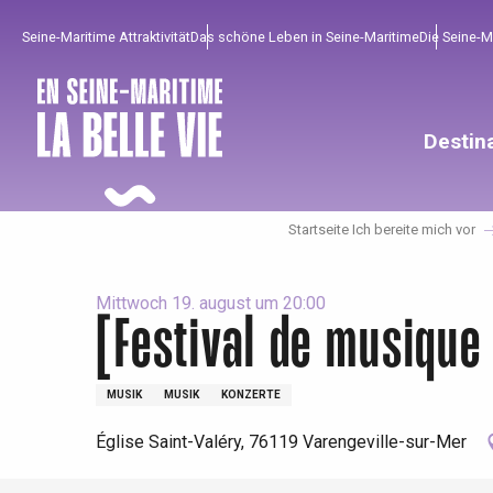
Aller
Seine-Maritime Attraktivität
Das schöne Leben in Seine-Maritime
Die Seine-
au
contenu
principal
Destin
Startseite Ich bereite mich vor
Mittwoch 19. august um 20:00
[Festival de musique
Um zu profitieren
Unumgänglich
Gut aus der Heimat !
MUSIK
MUSIK
KONZERTE
Église Saint-Valéry, 76119 Varengeville-sur-Mer
Die gesamte Agenda
Trendige Orte
Aufenthalte am Meer
Frühling
Bester Brunch
Aufenthalte mit dem