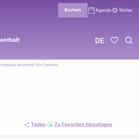
Buchen
Agenda
Wetter
enthalt
DE
Such
Voir les favor
e musique ancienne] Vox Feminae
Ajouter aux favoris
Teilen
Zu Favoriten hinzufügen