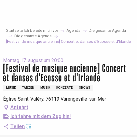
Aller
au
contenu
principal
Startseite Ich bereite mich vor
Agenda
Die gesamte Agenda
Die gesamte Agenda
[Festival de musique ancienne] Concert et danses d'Ecosse et d'Irlande
Montag 17. august um 20:00
[Festival de musique ancienne] Concert
et danses d'Ecosse et d'Irlande
MUSIK
TANZEN
MUSIK
KONZERTE
SHOWS
Église Saint-Valéry, 76119 Varengeville-sur-Mer
Anfahrt
Ich fahre mit dem Zug hin!
Ajouter aux favoris
Teilen