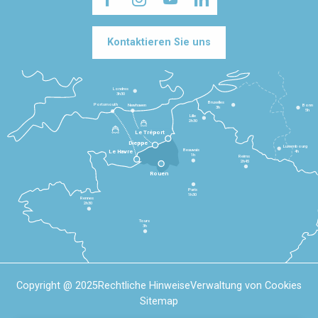
Kontaktieren Sie uns
Londres
3h30
Bruxelles
Portsmouth
Newhaven
Bonn
3h
5h
Lille
2h30
Le Tréport
Dieppe
Luxembourg
Beauvais
4h
Le Havre
1h
Reims
2h45
Rouen
Paris
1h30
Rennes
2h30
Tours
3h
Copyright @ 2025
Rechtliche Hinweise
Verwaltung von Cookies
Sitemap