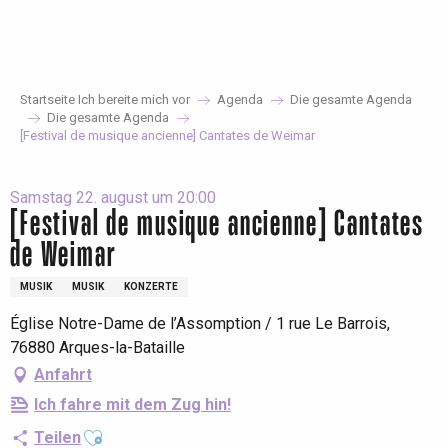
Aller
au
contenu
principal
Startseite Ich bereite mich vor
Agenda
Die gesamte Agenda
Die gesamte Agenda
[Festival de musique ancienne] Cantates de Weimar
Samstag 22. august um 20:00
[Festival de musique ancienne] Cantates
de Weimar
MUSIK
MUSIK
KONZERTE
Église Notre-Dame de l’Assomption / 1 rue Le Barrois,
76880 Arques-la-Bataille
Anfahrt
Ich fahre mit dem Zug hin!
Ajouter aux favoris
Teilen