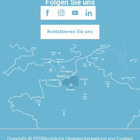
Folgen Sie uns
Kontaktieren Sie uns
Londres
3h30
Bruxelles
Portsmouth
Newhaven
Bonn
3h
5h
Lille
2h30
Le Tréport
Dieppe
Luxembourg
Beauvais
4h
Le Havre
1h
Reims
2h45
Rouen
Paris
1h30
Rennes
2h30
Tours
3h
Copyright @ 2025
Rechtliche Hinweise
Verwaltung von Cookies