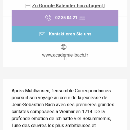
Zu Google Kalender hinzufügen
02 35 04 21
▒▒
Kontaktieren Sie uns
www.academie-bach.fr
Beschreibung
Après Mühlhausen, l’ensemble Correspondances 
poursuit son voyage au cœur de la jeunesse de 
Jean-Sébastien Bach avec ses premières grandes 
cantates composées à Weimar en 1714. De la 
profonde émotion de Ich hatte viel Bekümmernis, 
l’une des œuvres les plus ambitieuses et 