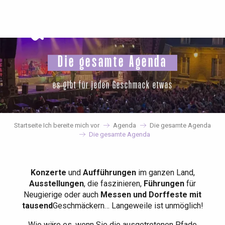
Aller
au
contenu
principal
Die gesamte Agenda
es gibt für jeden Geschmack etwas
Startseite Ich bereite mich vor
Agenda
Die gesamte Agenda
Die gesamte Agenda
Konzerte
und
Aufführungen
im ganzen Land,
Ausstellungen
, die faszinieren,
Führungen
für
Neugierige oder auch
Messen und Dorffeste mit
tausend
Geschmäckern… Langeweile ist unmöglich!
Wie wäre es, wenn Sie die ausgetretenen Pfade