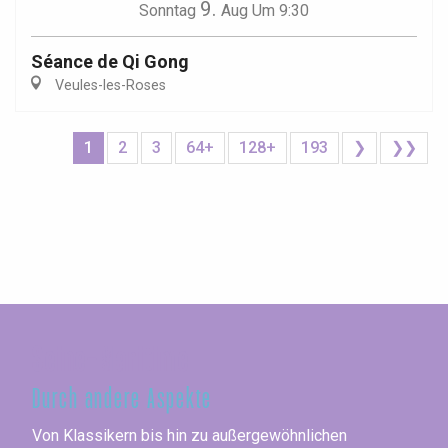
9.
Sonntag
Aug
Um 9:30
Séance de Qi Gong
Veules-les-Roses
1
2
3
64+
128+
193
❯
❯❯
Seine-Maritime
Durch andere Aspekte
Von Klassikern bis hin zu außergewöhnlichen