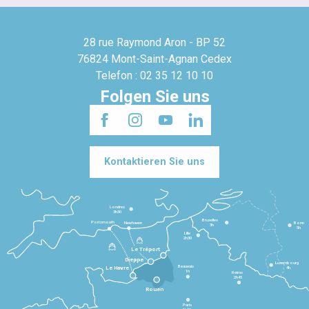
28 rue Raymond Aron - BP 52
76824 Mont-Saint-Agnan Cedex
Telefon : 02 35 12 10 10
Folgen Sie uns
Kontaktieren Sie uns
Londres
3h30
Bruxelles
Portsmouth
Newhaven
Bonn
3h
5h
Lille
2h30
Le Tréport
Dieppe
Luxembourg
Beauvais
4h
Le Havre
1h
Reims
2h45
Rouen
Paris