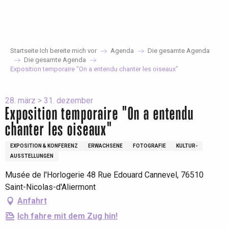
Aller
au
contenu
principal
Startseite Ich bereite mich vor
Agenda
Die gesamte Agenda
Die gesamte Agenda
Exposition temporaire "On a entendu chanter les oiseaux"
28. märz > 31. dezember
Exposition temporaire "On a entendu
chanter les oiseaux"
EXPOSITION & KONFERENZ
ERWACHSENE
FOTOGRAFIE
KULTUR-
AUSSTELLUNGEN
Musée de l'Horlogerie 48 Rue Edouard Cannevel, 76510
Saint-Nicolas-d'Aliermont
Anfahrt
Ich fahre mit dem Zug hin!