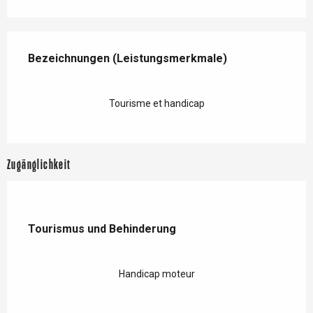
Leistungensmöglichkeiten
Bezeichnungen (Leistungsmerkmale)
Bezeichnungen (Leistungsmerkmale)
Tourisme et handicap
Zugänglichkeit
Tourismus und Behinderung
Tourismus und Behinderung
Handicap moteur