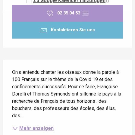
Zu Google Kalender hinzufügen
02 35 04 53
▒▒
Kontaktieren Sie uns
Beschreibung
On a entendu chanter les oiseaux donne la parole à 
100 Français sur le thème de la Covid 19 et des 
confinements successifs. Pour ce faire, Françoise 
Dorelli et Thomas Symonds ont sillonné le pays à la 
recherche de Français de tous horizons : des 
bouchers, des professeurs des écoles, des élus, 
des...
Mehr anzeigen