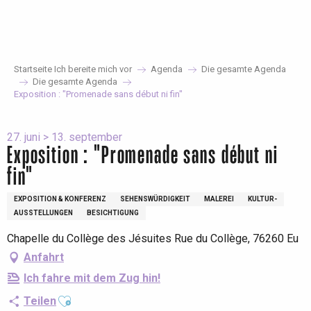
Aller
au
contenu
principal
Startseite Ich bereite mich vor
Agenda
Die gesamte Agenda
Die gesamte Agenda
Exposition : "Promenade sans début ni fin"
27. juni > 13. september
Exposition : "Promenade sans début ni
fin"
EXPOSITION & KONFERENZ
SEHENSWÜRDIGKEIT
MALEREI
KULTUR-
AUSSTELLUNGEN
BESICHTIGUNG
Chapelle du Collège des Jésuites Rue du Collège, 76260 Eu
Anfahrt
Ich fahre mit dem Zug hin!
Ajouter aux favoris
Teilen