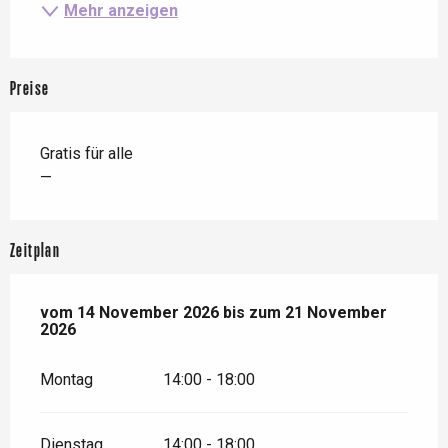
Mehr anzeigen
Preise
Gratis für alle
—
Zeitplan
vom
vom
14 November 2026
14 November 2026
bis zum
bis zum
21 November 2026
21 November
2026
Montag
14:00 - 18:00
Dienstag
14:00 - 18:00