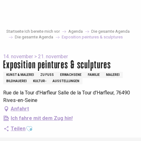
Aller
au
contenu
principal
Startseite Ich bereite mich vor
Agenda
Die gesamte Agenda
Die gesamte Agenda
Exposition peintures & sculptures
14. november > 21. november
Exposition peintures & sculptures
KUNST & MALEREI
ZU FUSS
ERWACHSENE
FAMILIE
MALEREI
BILDHAUEREI
KULTUR-
AUSSTELLUNGEN
Rue de la Tour d'Harfleur Salle de la Tour d'Harfleur, 76490
Rives-en-Seine
Anfahrt
Ich fahre mit dem Zug hin!
Ajouter aux favoris
Teilen