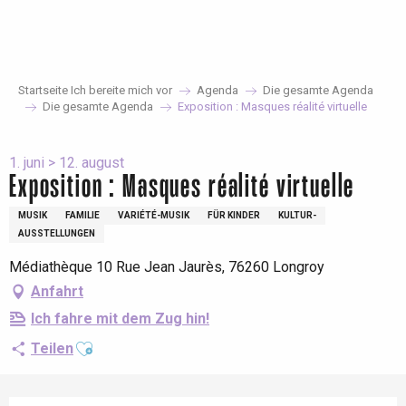
Aller
au
contenu
principal
Startseite Ich bereite mich vor
Agenda
Die gesamte Agenda
Die gesamte Agenda
Exposition : Masques réalité virtuelle
1. juni > 12. august
Exposition : Masques réalité virtuelle
MUSIK
FAMILIE
VARIÉTÉ-MUSIK
FÜR KINDER
KULTUR-
AUSSTELLUNGEN
Médiathèque 10 Rue Jean Jaurès, 76260 Longroy
Anfahrt
Ich fahre mit dem Zug hin!
Ajouter aux favoris
Teilen