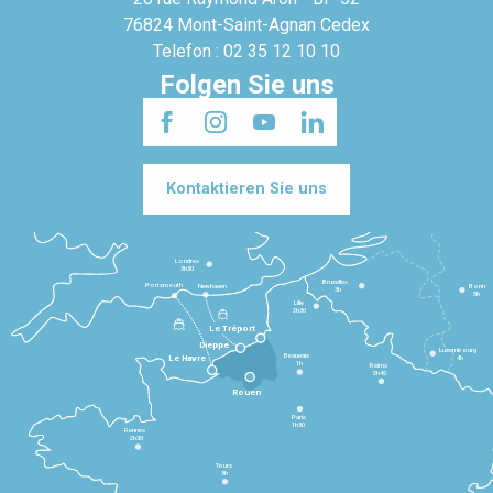
76824 Mont-Saint-Agnan Cedex
Telefon : 02 35 12 10 10
Folgen Sie uns
Kontaktieren Sie uns
Londres
3h30
Bruxelles
Portsmouth
Newhaven
Bonn
3h
5h
Lille
2h30
Le Tréport
Dieppe
Luxembourg
Beauvais
4h
Le Havre
1h
Reims
2h45
Rouen
Paris
1h30
Rennes
2h30
Tours
3h