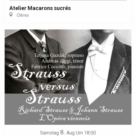
Atelier Macarons sucrés
Clères
8.
Samstag
Aug
Um 18:00