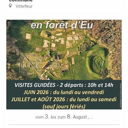
Vittefleur
3.
8.
August
,
...
vom
bis zum