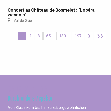
Concert au Château de Bosmelet : "L'opéra
viennois"
Val-de-Scie
1
2
3
65+
130+
197
❯
❯❯
Seine-Maritime
Durch andere Aspekte
Von Klassikern bis hin zu außergewöhnlichen