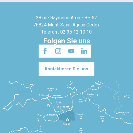
28 rue Raymond Aron - BP 52
76824 Mont-Saint-Agnan Cedex
Telefon : 02 35 12 10 10
Folgen Sie uns
Kontaktieren Sie uns
Londres
3h30
Bruxelles
Portsmouth
Newhaven
Bonn
3h
5h
Lille
2h30
Le Tréport
Dieppe
Luxembourg
Beauvais
4h
Le Havre
1h
Reims
2h45
Rouen
Paris
1h30