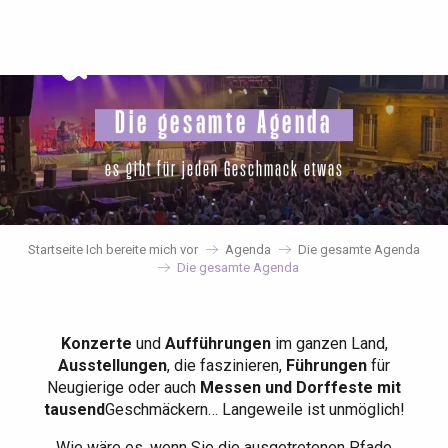
Aller
au
contenu
principal
Die gesamte Agenda
es gibt für jeden Geschmack etwas
Startseite Ich bereite mich vor
Agenda
Die gesamte Agenda
Die gesamte Agenda
Konzerte
und
Aufführungen
im ganzen Land,
Ausstellungen
, die faszinieren,
Führungen
für
Neugierige oder auch
Messen und Dorffeste mit
tausend
Geschmäckern… Langeweile ist unmöglich!
Wie wäre es, wenn Sie die ausgetretenen Pfade