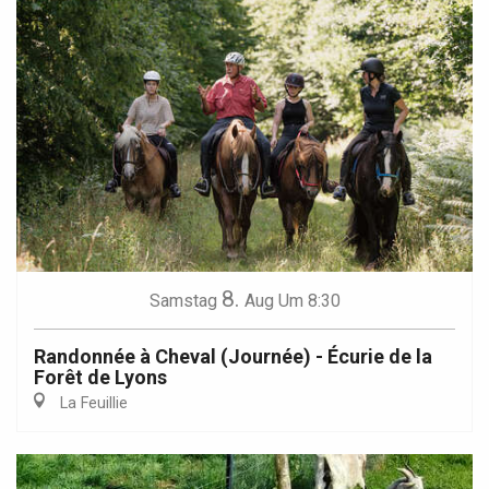
8.
Samstag
Aug
Um 8:30
Randonnée à Cheval (Journée) - Écurie de la
Forêt de Lyons
La Feuillie