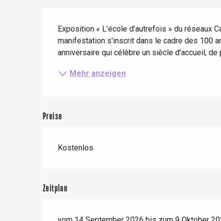
Wenn es regnet
Restaurants mit
Beschreibung
Aussicht
Fahrradaufenthalte
Mit den Kindern
Exposition « L’école d’autrefois » du réseaux C
manifestation s'inscrit dans le cadre des 100 a
Unter Freunden
anniversaire qui célèbre un siècle d'accueil, de 
Le Tr
Mehr anzeigen
Eu
Criel-sur-Mer
Preise
Blangy-s
Dieppe
Kostenlos
Offranville
t-Valery-en-Caux
er
Zeitplan
e
vom 14 September 2026 bis zum 9 Oktober 2