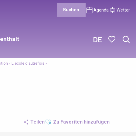
Buchen
Agenda
Wetter
enthalt
DE
Such
Voir les favor
tion « L’école d’autrefois »
Ajouter aux favoris
Teilen
Zu Favoriten hinzufügen