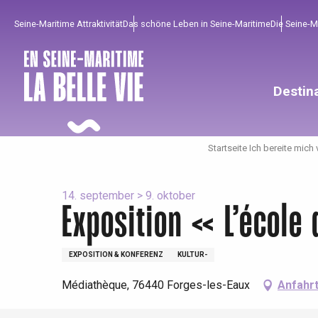
Aller
Seine-Maritime Attraktivität
Das schöne Leben in Seine-Maritime
Die Seine-
au
contenu
principal
Destin
Startseite Ich bereite mich 
14. september > 9. oktober
Exposition « L’école 
Um zu profitieren
Unumgänglich
Gut aus der Heimat !
EXPOSITION & KONFERENZ
KULTUR-
Die gesamte Agenda
Trendige Orte
Aufenthalte am Meer
Médiathèque, 76440 Forges-les-Eaux
Anfahr
Frühling
Bester Brunch
Aufenthalte mit dem
Zug