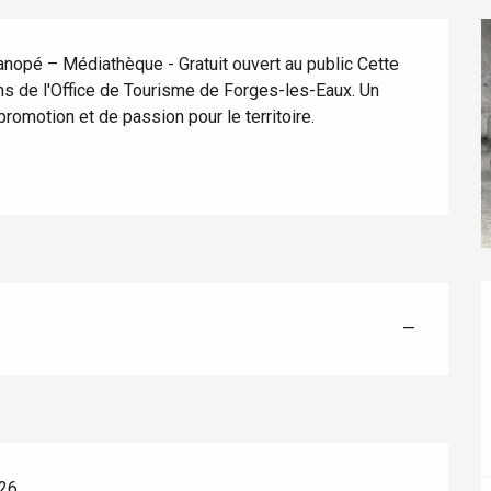
anopé – Médiathèque - Gratuit ouvert au public Cette 
ns de l'Office de Tourisme de Forges-les-Eaux. Un 
promotion et de passion pour le territoire.
éport
Lille 2h30
ur-Bresle
—
026