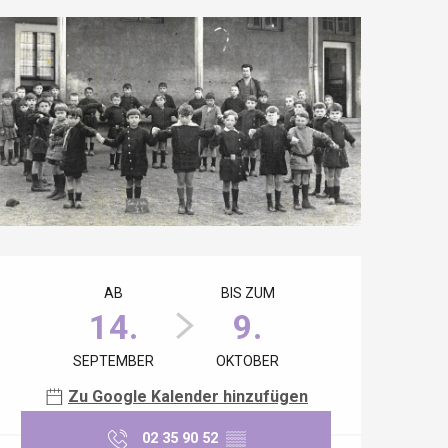
Öffnungszeiten & Kontaktdaten
AB
BIS ZUM
14.
9.
SEPTEMBER
OKTOBER
Zu Google Kalender hinzufügen
02 35 90 52
▒▒