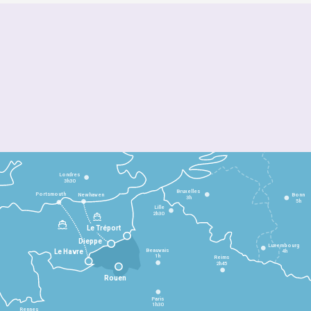
Londres
3h30
Bruxelles
Portsmouth
Newhaven
Bonn
3h
5h
Lille
2h30
Le Tréport
Dieppe
Luxembourg
Beauvais
4h
Le Havre
1h
Reims
2h45
Rouen
Paris
1h30
Rennes