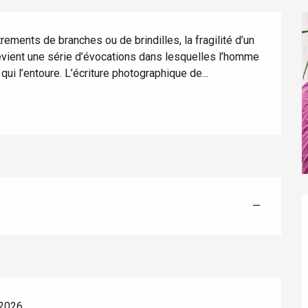
rements de branches ou de brindilles, la fragilité d’un 
evient une série d’évocations dans lesquelles l’homme 
qui l’entoure. L’écriture photographique de...
éport
Lille 2h30
—
ur-Bresle
 2026