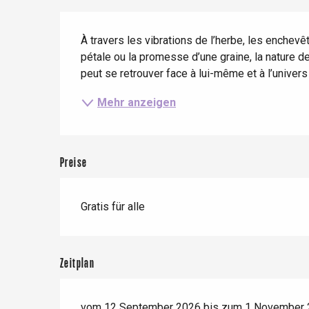
Zug
Wenn es regnet
Restaurants mit
Beschreibung
Aussicht
Fahrradaufenthalte
À travers les vibrations de l’herbe, les enchevêt
Mit den Kindern
pétale ou la promesse d’une graine, la nature d
Unter Freunden
peut se retrouver face à lui-même et à l’univers 
Mehr anzeigen
Le Tr
Preise
Eu
Gratis für alle
Criel-sur-Mer
Blangy-s
Dieppe
Zeitplan
Offranville
t-Valery-en-Caux
vom 12 September 2026 bis zum 1 November