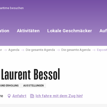
Maritime besuchen
ation
Aktivitäten
Lokale Geschmäcker
Auf
or
Agenda
Die gesamte Agenda
Die gesamte Agenda
Exposit
- Laurent Bessol
 UND ERHOLUNG
AUSSTELLUNGEN
re
Anfahrt
Ich fahre mit dem Zug hin!