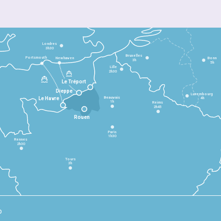
Londres
3h30
Bruxelles
Portsmouth
Newhaven
Bonn
3h
5h
Lille
2h30
Le Tréport
Dieppe
Luxembourg
Beauvais
4h
Le Havre
1h
Reims
2h45
Rouen
Paris
1h30
Rennes
2h30
Tours
3h
p