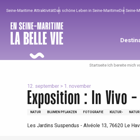
Aller
Seine-Maritime Attraktivität
Das schöne Leben in Seine-Maritime
Die Seine-
au
contenu
principal
Destin
Startseite Ich bereite mich v
12. september > 1. november
Exposition : In Vivo 
Um zu profitieren
Unumgänglich
Gut aus der Heimat !
NATUR
BLUMEN PFLANZEN
FOTOGRAFIE
KULTUR-
NATUR
Les Jardins Suspendus - Alvéole 13, 76620 Le Hav
Die gesamte Agenda
Trendige Orte
Aufenthalte am Meer
Frühling
Bester Brunch
Aufenthalte mit dem