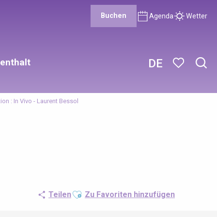
Buchen
Agenda
Wetter
enthalt
DE
Such
Voir les favor
ion : In Vivo - Laurent Bessol
Ajouter aux favoris
Teilen
Zu Favoriten hinzufügen