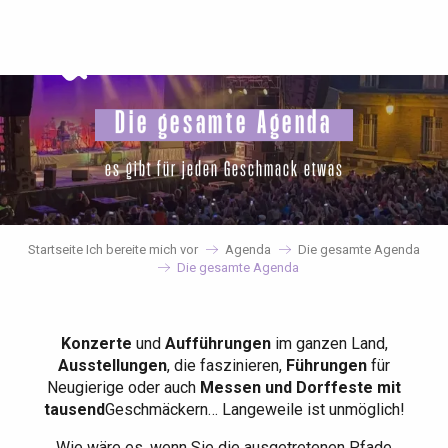
Aller
au
contenu
principal
Die gesamte Agenda
es gibt für jeden Geschmack etwas
Startseite Ich bereite mich vor
Agenda
Die gesamte Agenda
Die gesamte Agenda
Konzerte
und
Aufführungen
im ganzen Land,
Ausstellungen
, die faszinieren,
Führungen
für
Neugierige oder auch
Messen und Dorffeste mit
tausend
Geschmäckern… Langeweile ist unmöglich!
Wie wäre es, wenn Sie die ausgetretenen Pfade