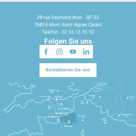
28 rue Raymond Aron - BP 52
76824 Mont-Saint-Agnan Cedex
Telefon : 02 35 12 10 10
Folgen Sie uns
Kontaktieren Sie uns
Londres
3h30
Bruxelles
Portsmouth
Newhaven
Bonn
3h
5h
Lille
2h30
Le Tréport
Dieppe
Luxembourg
Beauvais
4h
Le Havre
1h
Reims
2h45
Rouen
Paris
1h30