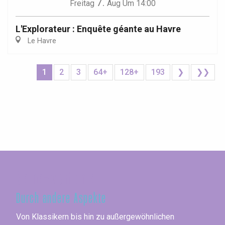
7.
Freitag
Aug
Um 14:00
L'Explorateur : Enquête géante au Havre
Le Havre
1
2
3
64+
128+
193
❯
❯❯
Seine-Maritime
Durch andere Aspekte
Von Klassikern bis hin zu außergewöhnlichen