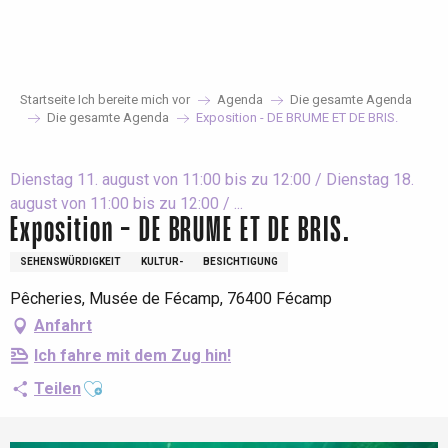
Aller
au
contenu
principal
Startseite Ich bereite mich vor
Agenda
Die gesamte Agenda
Die gesamte Agenda
Exposition - DE BRUME ET DE BRIS.
Dienstag 11. august von 11:00 bis zu 12:00 / Dienstag 18.
august von 11:00 bis zu 12:00 / ...
Exposition - DE BRUME ET DE BRIS.
SEHENSWÜRDIGKEIT
KULTUR-
BESICHTIGUNG
Pêcheries, Musée de Fécamp, 76400 Fécamp
Anfahrt
Ich fahre mit dem Zug hin!
Ajouter aux favoris
Teilen