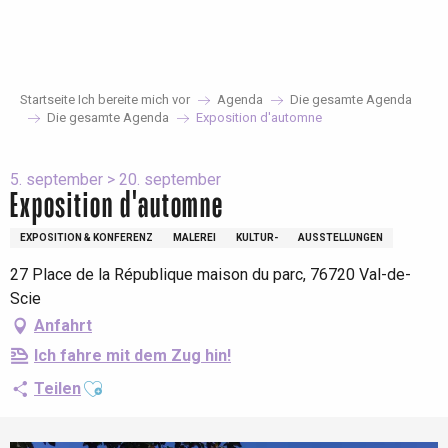
Aller
au
contenu
principal
Startseite Ich bereite mich vor
Agenda
Die gesamte Agenda
Die gesamte Agenda
Exposition d'automne
5. september > 20. september
Exposition d'automne
EXPOSITION & KONFERENZ
MALEREI
KULTUR-
AUSSTELLUNGEN
27 Place de la République maison du parc, 76720 Val-de-
Scie
Anfahrt
Ich fahre mit dem Zug hin!
Ajouter aux favoris
Teilen