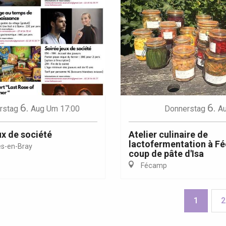
6.
6.
rstag
Aug
Um 17:00
Donnerstag
A
ux de société
Atelier culinaire de
lactofermentation à Fé
s-en-Bray
coup de pâte d'Isa
Fécamp
1
2