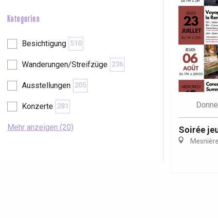
Kategorien
Besichtigung
510
Wanderungen/Streifzüge
236
Ausstellungen
205
Donne
Konzerte
281
Mehr anzeigen (20)
Soirée je
Mesnière