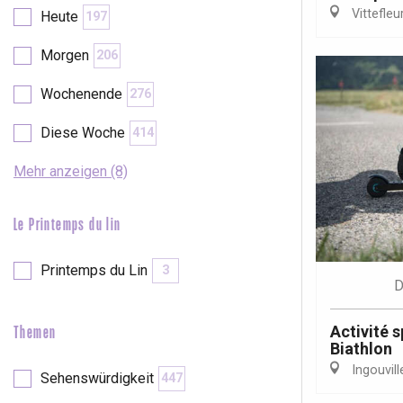
Val-de-Scie
Vittefleu
Heute
197
etot
Morgen
206
Forges-les-
Clères
Wochenende
276
Buchy
en-Seine
Diese Woche
414
Duclair
Rouen
Mehr anzeigen (8)
Le Printemps du lin
Printemps du Lin
3
Paris 1h30
D
Activité 
Themen
Biathlon
Ingouvill
Sehenswürdigkeit
447