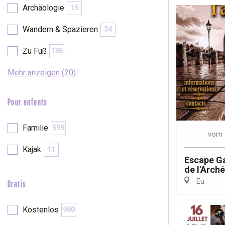
Archäologie
15
Wandern & Spazieren
54
Zu Fuß
136
Mehr anzeigen (20)
Pour enfants
Familie
559
vom
Kajak
11
Escape Ga
de l'Arch
Eu
Gratis
 &
alt
Kostenlos
980