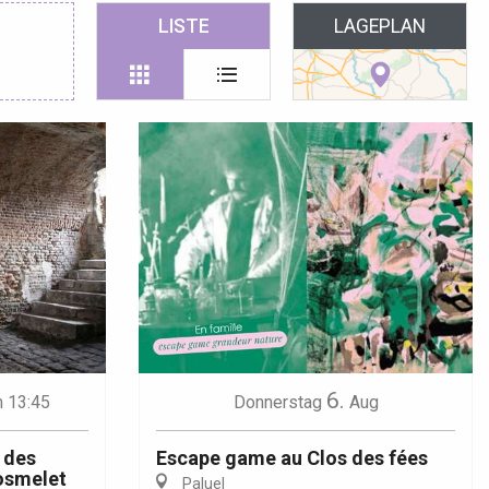
 favoris
LISTE
LAGEPLAN
6.
 13:45
Donnerstag
Aug
 des
Escape game au Clos des fées
osmelet
Paluel