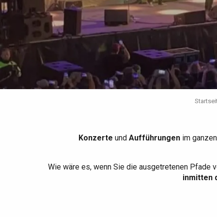
Die gesamte Agenda
Trendige Orte
Aufenthalte am Meer
Frühling
Bester Brunch
Aufenthalte mit dem
Zug
Wenn es regnet
Restaurants mit
Aussicht
Fahrradaufenthalte
Mit den Kindern
Unter Freunden
Startsei
Konzerte
und
Aufführungen
im ganzen
Wie wäre es, wenn Sie die ausgetretenen Pfade v
inmitten 