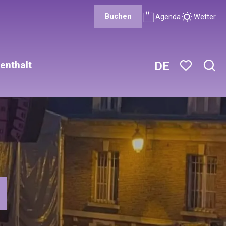
Buchen
Agenda
Wetter
enthalt
DE
Such
Voir les favor