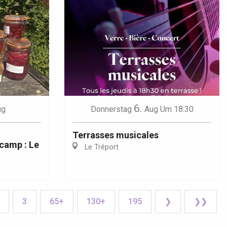
6.
ug
Donnerstag
Aug
Um 18:30
Terrasses musicales
camp : Le
Le Tréport
3
65+
130+
195
❯
❯❯