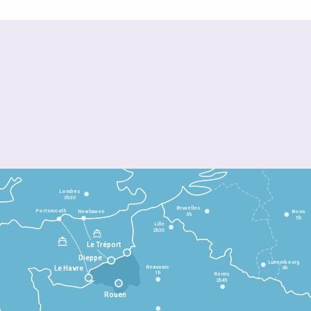
Londres
3h30
Bruxelles
Portsmouth
Newhaven
Bonn
3h
5h
Lille
2h30
Le Tréport
Dieppe
Luxembourg
Beauvais
4h
Le Havre
1h
Reims
2h45
Rouen