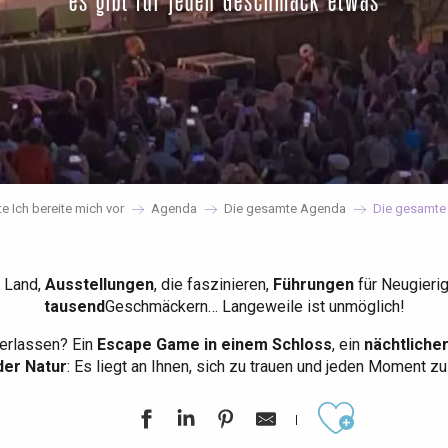
es gibt für jeden Geschmack etwas
te Ich bereite mich vor
Agenda
Die gesamte Agenda
Die gesamte
 Land,
Ausstellungen
, die faszinieren,
Führungen
für Neugieri
tausend
Geschmäckern… Langeweile ist unmöglich!
erlassen? Ein
Escape Game in einem Schloss
, ein
nächtliche
der Natur
: Es liegt an Ihnen, sich zu trauen und jeden Moment z