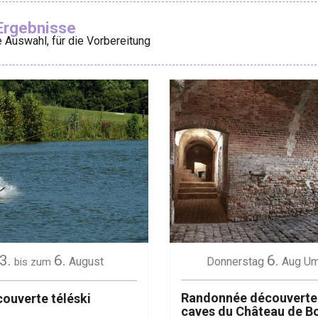
Ajouter aux
Ergebnisse
 Auswahl, für die Vorbereitung
éport
Lille 2h30
ur-Bresle
3.
6.
6.
August
Donnerstag
Aug
Um
bis zum
Randonnée découverte
ouverte téléski
caves du Château de B