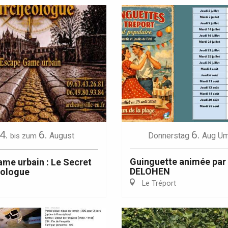
4.
6.
6.
August
Donnerstag
Aug
Um
bis zum
Guinguette animée par
me urbain : Le Secret
DELOHEN
éologue
Le Tréport