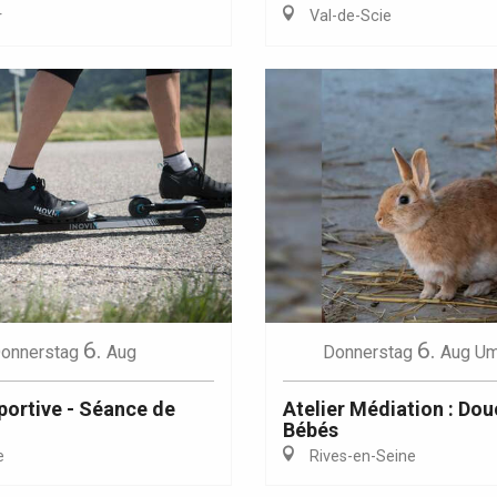
Val-de-Scie
r
Eaux
6.
6.
onnerstag
Aug
Donnerstag
Aug
Um
sportive - Séance de
Atelier Médiation : Do
Bébés
e
Rives-en-Seine