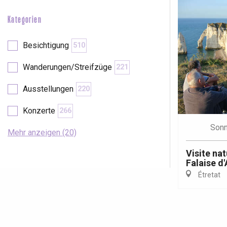
Kategorien
Besichtigung
510
Wanderungen/Streifzüge
221
Ausstellungen
220
Konzerte
266
Sonn
Mehr anzeigen (20)
Visite nat
Falaise d
Étretat