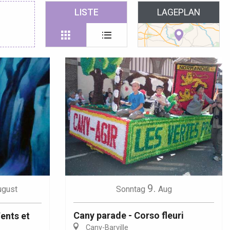
 favoris
LISTE
LAGEPLAN
9.
ugust
Sonntag
Aug
Cany parade - Corso fleuri
Vents et
Cany-Barville