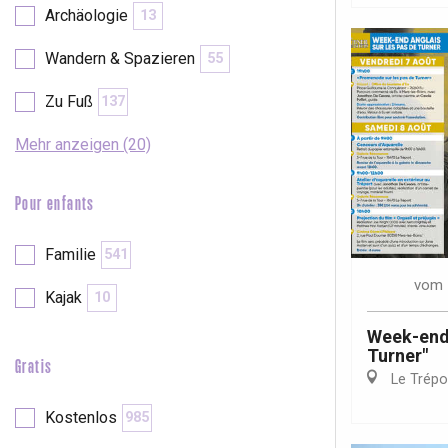
Archäologie
13
Wandern & Spazieren
55
Zu Fuß
137
Mehr anzeigen (20)
Pour enfants
Familie
541
vom
Kajak
10
Week-end 
Turner"
Gratis
Le Trépo
 &
alt
Kostenlos
985