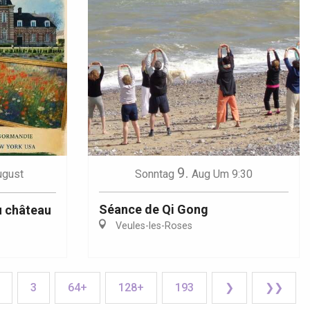
9.
ugust
Sonntag
Aug
Um 9:30
Séance de Qi Gong
u château
Veules-les-Roses
3
64+
128+
193
❯
❯❯