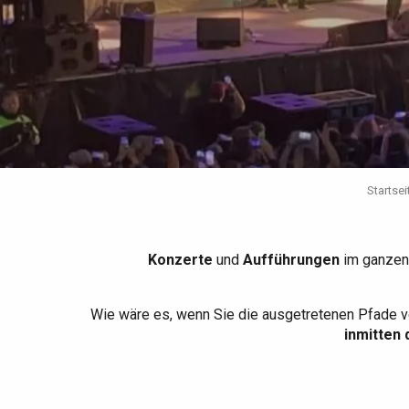
Die gesamte Agenda
Trendige Orte
Aufenthalte am Meer
Frühling
Bester Brunch
Aufenthalte mit dem
Zug
Wenn es regnet
Restaurants mit
Aussicht
Fahrradaufenthalte
Mit den Kindern
Unter Freunden
Startsei
Konzerte
und
Aufführungen
im ganzen
Wie wäre es, wenn Sie die ausgetretenen Pfade v
inmitten 