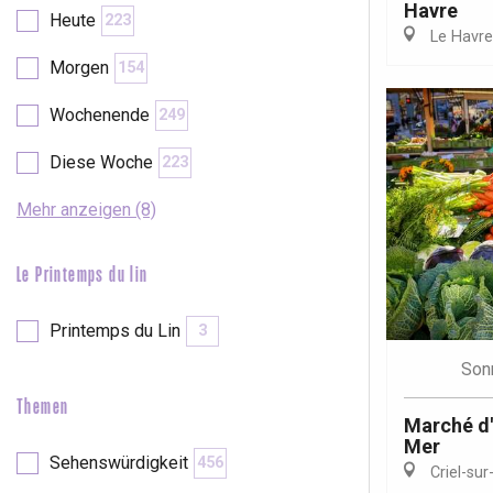
Havre
Val-de-Scie
Heute
223
Le Havre
etot
Morgen
154
Forges-les-
Clères
Wochenende
249
Buchy
en-Seine
Diese Woche
223
Duclair
Rouen
Mehr anzeigen (8)
Le Printemps du lin
Printemps du Lin
3
Paris 1h30
Son
Themen
Marché d'é
Mer
Sehenswürdigkeit
456
Criel-sur