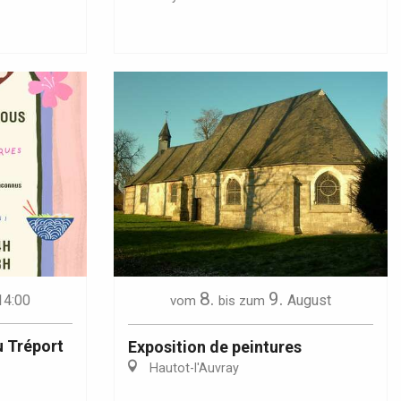
8.
9.
14:00
August
vom
bis zum
u Tréport
Exposition de peintures
Hautot-l'Auvray