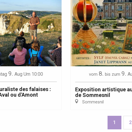
9.
8.
9.
tag
Aug
Um 10:00
A
vom
bis zum
uraliste des falaises :
Exposition artistique a
'Aval ou d'Amont
de Sommesnil
Sommesnil
1
2