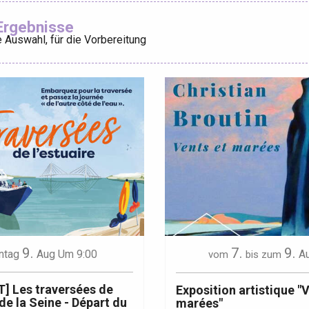
Ajouter aux
Ergebnisse
 Auswahl, für die Vorbereitung
éport
Lille 2h30
ur-Bresle
9.
7.
9.
ntag
Aug
Um 9:00
A
vom
bis zum
] Les traversées de
Exposition artistique "
 de la Seine - Départ du
marées"