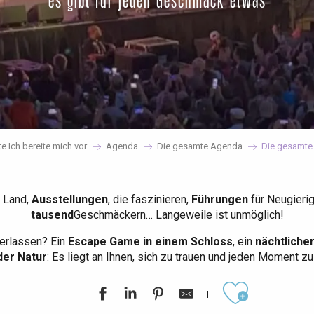
es gibt für jeden Geschmack etwas
te Ich bereite mich vor
Agenda
Die gesamte Agenda
Die gesamte
 Land,
Ausstellungen
, die faszinieren,
Führungen
für Neugieri
tausend
Geschmäckern… Langeweile ist unmöglich!
erlassen? Ein
Escape Game in einem Schloss
, ein
nächtliche
der Natur
: Es liegt an Ihnen, sich zu trauen und jeden Moment z