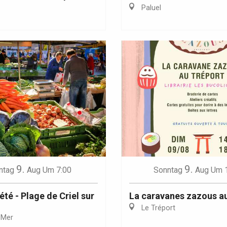
Paluel
Eaux
9.
9.
ntag
Aug
Um 7:00
Sonntag
Aug
Um 
té - Plage de Criel sur
La caravanes zazous a
Le Tréport
-Mer