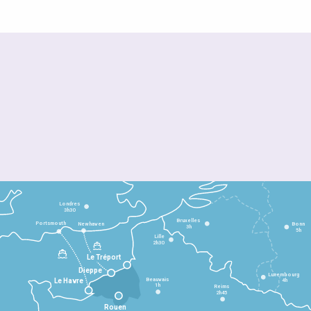
Londres
3h30
Bruxelles
Portsmouth
Newhaven
Bonn
3h
5h
Lille
2h30
Le Tréport
Dieppe
Luxembourg
Beauvais
4h
Le Havre
1h
Reims
2h45
Rouen