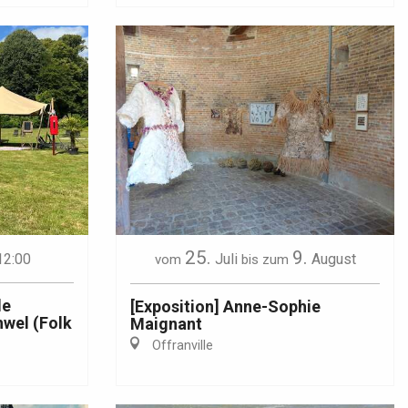
25.
9.
12:00
Juli
August
vom
bis zum
de
[Exposition] Anne-Sophie
hwel (Folk
Maignant
Offranville