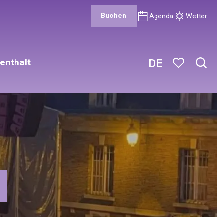
Buchen
Agenda
Wetter
enthalt
DE
Such
Voir les favor