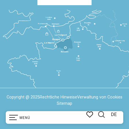
Londres
3h30
Bruxelles
Portsmouth
Newhaven
Bonn
3h
5h
Lille
2h30
Le Tréport
Dieppe
Luxembourg
Beauvais
4h
Le Havre
1h
Reims
2h45
Rouen
Paris
1h30
Rennes
2h30
Tours
3h
Copyright @ 2025
Rechtliche Hinweise
Verwaltung von Cookies
Sitemap
DE
MENÜ
Suche
Voir les favoris