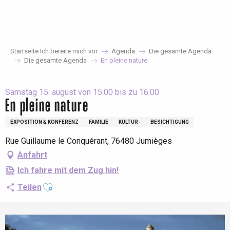
Aller
au
contenu
principal
Startseite Ich bereite mich vor
Agenda
Die gesamte Agenda
Die gesamte Agenda
En pleine nature
Samstag 15. august von 15:00 bis zu 16:00
En pleine nature
EXPOSITION & KONFERENZ
FAMILIE
KULTUR-
BESICHTIGUNG
Rue Guillaume le Conquérant, 76480 Jumièges
Anfahrt
Ich fahre mit dem Zug hin!
Ajouter aux favoris
Teilen